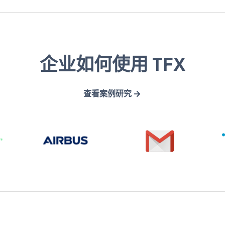
A
G
企业如何使用 TFX
i
m
r
a
查看案例研究
b
i
u
l
s