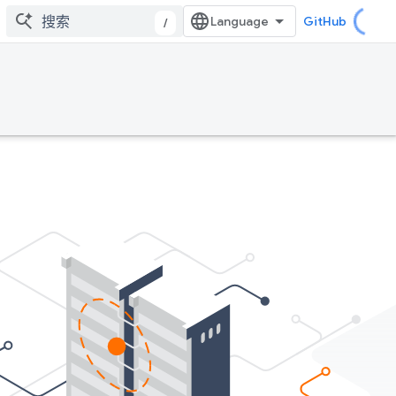
GitHub
/