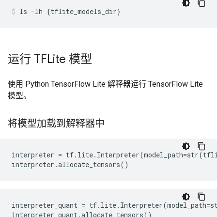
ls
-lh
{
tflite_models_dir
}
运行 TFLite 模型
使用 Python TensorFlow Lite 解释器运行 TensorFlow Lite
模型。
将模型加载到解释器中
interpreter = tf.lite.Interpreter(model_path=str(tfli
interpreter_quant = tf.lite.Interpreter(model_path=st