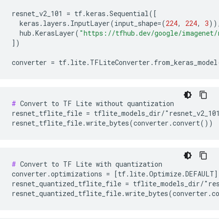
resnet_v2_101
=
tf
.
keras
.
Sequential
([
keras
.
layers
.
InputLayer
(
input_shape
=
(
224
,
224
,
3
))
hub
.
KerasLayer
(
"https://tfhub.dev/google/imagenet/
])
converter
=
tf
.
lite
.
TFLiteConverter
.
from_keras_model
#
 Convert to TF Lite without quantization

resnet_tflite_file = tflite_models_dir/"resnet_v2_101
#
 Convert to TF Lite with quantization

converter.optimizations = [tf.lite.Optimize.DEFAULT]

resnet_quantized_tflite_file = tflite_models_dir/"res