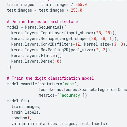
train_images
=
train_images
/
255.0
test_images
=
test_images
/
255.0
# Define the model architecture
model
=
keras
.
Sequential
([
keras
.
layers
.
InputLayer
(
input_shape
=
(
28
,
28
)),
keras
.
layers
.
Reshape
(
target_shape
=
(
28
,
28
,
1
)),
keras
.
layers
.
Conv2D
(
filters
=
12
,
kernel_size
=
(
3
,
3
)
keras
.
layers
.
MaxPooling2D
(
pool_size
=
(
2
,
2
)),
keras
.
layers
.
Flatten
(),
keras
.
layers
.
Dense
(
10
)
])
# Train the digit classification model
model
.
compile
(
optimizer
=
'adam'
,
loss
=
keras
.
losses
.
SparseCategoricalCros
metrics
=
[
'accuracy'
])
model
.
fit
(
train_images
,
train_labels
,
epochs
=
1
,
validation_data
=
(
test_images
,
test_labels
)