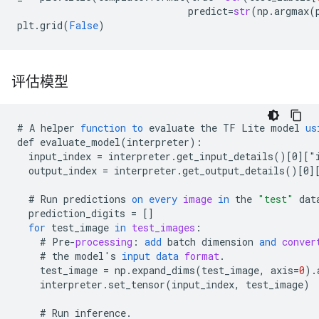
predict
=
str
(
np
.
argmax
(
plt
.
grid
(
False
)
评估模型
#
A
helper
function
to
evaluate
the
TF
Lite
model
us
def
evaluate_model
(
interpreter
)
:
input_index
=
interpreter
.
get_input_details
()
[
0
][
"
output_index
=
interpreter
.
get_output_details
()
[
0
]
#
Run
predictions
on
every
image
in
the
"test"
dat
prediction_digits
=
[]
for
test_image
in
test_images
:
#
Pre
-
processing
:
add
batch
dimension
and
conver
#
the
model
'
s
input
data
format
.
test_image
=
np
.
expand_dims
(
test_image
,
axis
=
0
).
interpreter
.
set_tensor
(
input_index
,
test_image
)
#
Run
inference
.