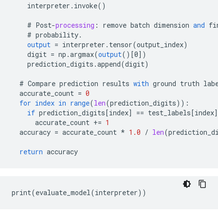
interpreter
.
invoke
()
#
Post
-
processing
:
remove
batch
dimension
and
fi
#
probability
.
output
=
interpreter
.
tensor
(
output_index
)
digit
=
np
.
argmax
(
output
()
[
0
]
)
prediction_digits
.
append
(
digit
)
#
Compare
prediction
results
with
ground
truth
lab
accurate_count
=
0
for
index
in
range
(
len
(
prediction_digits
))
:
if
prediction_digits
[
index
]
==
test_labels
[
index
]
accurate_count
+=
1
accuracy
=
accurate_count
*
1.0
/
len
(
prediction_d
return
accuracy