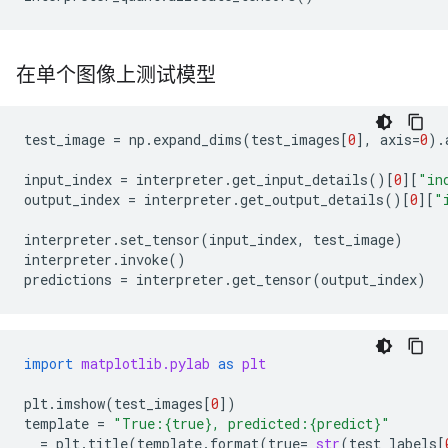
在单个图像上测试模型
test_image
=
np
.
expand_dims
(
test_images
[
0
],
axis
=
0
).
input_index
=
interpreter
.
get_input_details
()[
0
][
"in
output_index
=
interpreter
.
get_output_details
()[
0
][
"
interpreter
.
set_tensor
(
input_index
,
test_image
)
interpreter
.
invoke
()
predictions
=
interpreter
.
get_tensor
(
output_index
)
import
matplotlib.pylab
as
plt
plt
.
imshow
(
test_images
[
0
])
template
=
"True:
{true}
, predicted:
{predict}
"
_
=
plt
.
title
(
template
.
format
(
true
=
str
(
test_labels
[