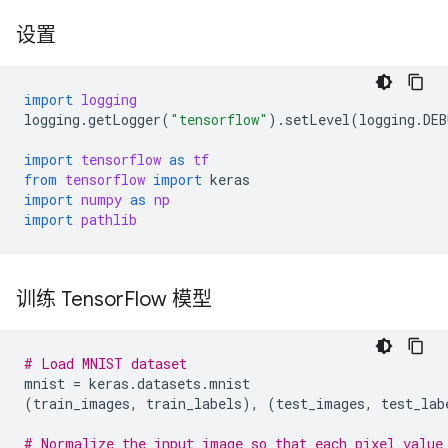
设置
import
logging
logging
.
getLogger
(
"tensorflow"
)
.
setLevel
(
logging
.
DEB
import
tensorflow
as
tf
from
tensorflow
import
keras
import
numpy
as
np
import
pathlib
训练 Tensor
Flow 模型
# Load MNIST dataset
mnist
=
keras
.
datasets
.
mnist
(
train_images
,
train_labels
),
(
test_images
,
test_lab
# Normalize the input image so that each pixel value