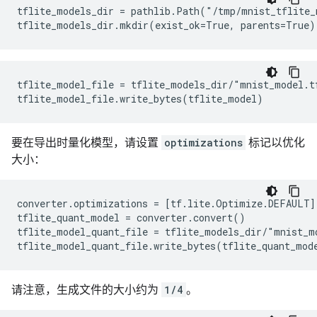
tflite_models_dir = pathlib.Path("/tmp/mnist_tflite_
tflite_model_file = tflite_models_dir/"mnist_model.tf
要在导出时量化模型，请设置
optimizations
标记以优化
大小：
converter.optimizations = [tf.lite.Optimize.DEFAULT]

tflite_quant_model = converter.convert()

tflite_model_quant_file = tflite_models_dir/"mnist_mo
请注意，生成文件的大小约为
1/4
。