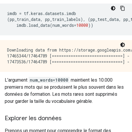
imdb 
=
 tf
.
keras
.
datasets
.
imdb
(
pp_train_data
,
 pp_train_labels
),
(
pp_test_data
,
 pp_
    imdb
.
load_data
(
num_words
=
10000
))
Downloading data from https://storage.googleapis.com/
17465344/17464789 [==============================] - 
L'argument
num_words=10000
maintient les 10.000
premiers mots qui se produisent le plus souvent dans les
données de formation. Les mots rares sont supprimés
pour garder la taille du vocabulaire gérable.
Explorer les données
Prenons un moment pour comprendre le format des