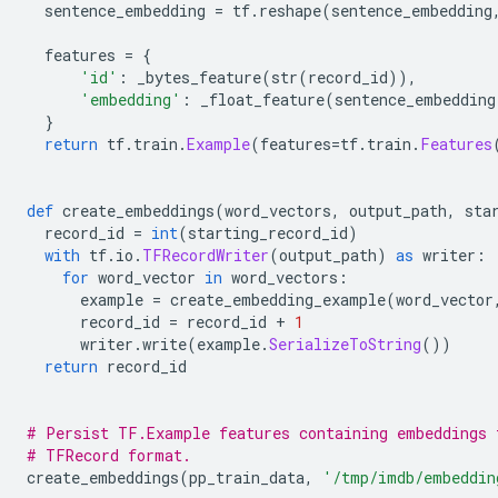
  sentence_embedding 
=
 tf
.
reshape
(
sentence_embedding
  features 
=
{
'id'
:
 _bytes_feature
(
str
(
record_id
)),
'embedding'
:
 _float_feature
(
sentence_embedding
}
return
 tf
.
train
.
Example
(
features
=
tf
.
train
.
Features
def
 create_embeddings
(
word_vectors
,
 output_path
,
 sta
  record_id 
=
int
(
starting_record_id
)
with
 tf
.
io
.
TFRecordWriter
(
output_path
)
as
 writer
:
for
 word_vector 
in
 word_vectors
:
      example 
=
 create_embedding_example
(
word_vector
      record_id 
=
 record_id 
+
1
      writer
.
write
(
example
.
SerializeToString
())
return
 record_id
# Persist TF.Example features containing embeddings 
# TFRecord format.
create_embeddings
(
pp_train_data
,
'/tmp/imdb/embeddin