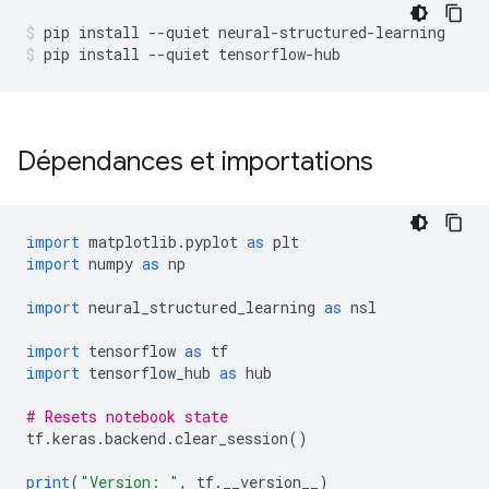
pip install 
--
quiet neural
-
structured
-
learning
pip install 
--
quiet tensorflow
-
hub
Dépendances et importations
import
 matplotlib
.
pyplot 
as
 plt
import
 numpy 
as
 np
import
 neural_structured_learning 
as
 nsl
import
 tensorflow 
as
 tf
import
 tensorflow_hub 
as
 hub
# Resets notebook state
tf
.
keras
.
backend
.
clear_session
()
print
(
"Version: "
,
 tf
.
__version__
)