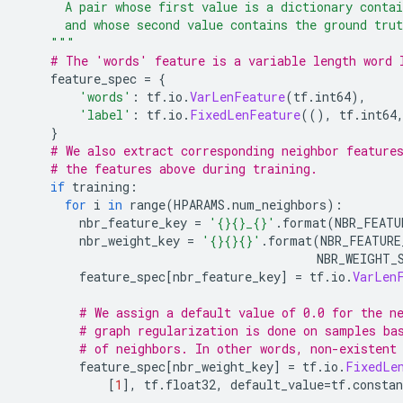
      A pair whose first value is a dictionary contai
      and whose second value contains the ground trut
    """
# The 'words' feature is a variable length word 
    feature_spec 
=
{
'words'
:
 tf
.
io
.
VarLenFeature
(
tf
.
int64
),
'label'
:
 tf
.
io
.
FixedLenFeature
((),
 tf
.
int64
}
# We also extract corresponding neighbor feature
# the features above during training.
if
 training
:
for
 i 
in
 range
(
HPARAMS
.
num_neighbors
):
        nbr_feature_key 
=
'{}{}_{}'
.
format
(
NBR_FEATU
        nbr_weight_key 
=
'{}{}{}'
.
format
(
NBR_FEATURE
                                         NBR_WEIGHT_
        feature_spec
[
nbr_feature_key
]
=
 tf
.
io
.
VarLen
# We assign a default value of 0.0 for the n
# graph regularization is done on samples ba
# of neighbors. In other words, non-existent
        feature_spec
[
nbr_weight_key
]
=
 tf
.
io
.
FixedLe
[
1
],
 tf
.
float32
,
 default_value
=
tf
.
constan