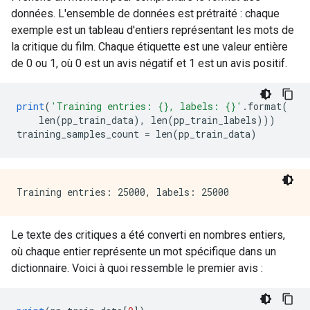
données. L'ensemble de données est prétraité : chaque
exemple est un tableau d'entiers représentant les mots de
la critique du film. Chaque étiquette est une valeur entière
de 0 ou 1, où 0 est un avis négatif et 1 est un avis positif.
print
(
'Training entries: {}, labels: {}'
.
format
(
    len
(
pp_train_data
),
 len
(
pp_train_labels
)))
training_samples_count 
=
 len
(
pp_train_data
)
Le texte des critiques a été converti en nombres entiers,
où chaque entier représente un mot spécifique dans un
dictionnaire. Voici à quoi ressemble le premier avis :