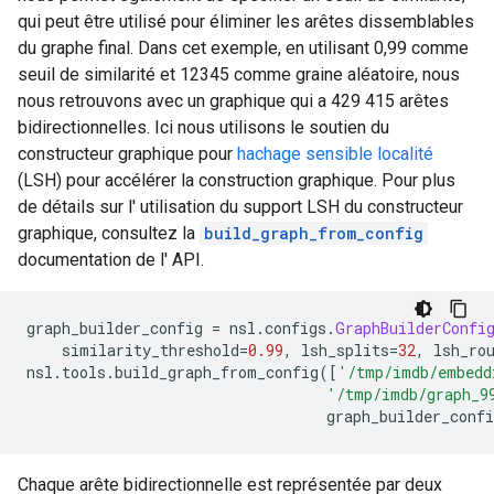
qui peut être utilisé pour éliminer les arêtes dissemblables
du graphe final. Dans cet exemple, en utilisant 0,99 comme
seuil de similarité et 12345 comme graine aléatoire, nous
nous retrouvons avec un graphique qui a 429 415 arêtes
bidirectionnelles. Ici nous utilisons le soutien du
constructeur graphique pour
hachage sensible localité
(LSH) pour accélérer la construction graphique. Pour plus
de détails sur l' utilisation du support LSH du constructeur
graphique, consultez la
build_graph_from_config
documentation de l' API.
graph_builder_config 
=
 nsl
.
configs
.
GraphBuilderConfi
    similarity_threshold
=
0.99
,
 lsh_splits
=
32
,
 lsh_ro
nsl
.
tools
.
build_graph_from_config
([
'/tmp/imdb/embedd
'/tmp/imdb/graph_9
                                  graph_builder_confi
Chaque arête bidirectionnelle est représentée par deux