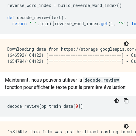
reverse_word_index 
=
 build_reverse_word_index
()
def
 decode_review
(
text
):
return
' '
.
join
([
reverse_word_index
.
get
(
i
,
'?'
)
f
Downloading data from https://storage.googleapis.com/
1646592/1641221 [==============================] - 0s
Maintenant , nous pouvons utiliser la
decode_review
fonction pour afficher le texte pour la première évaluation:
decode_review
(
pp_train_data
[
0
])