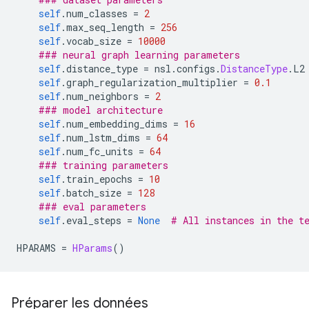
self
.
num_classes 
=
2
self
.
max_seq_length 
=
256
self
.
vocab_size 
=
10000
### neural graph learning parameters
self
.
distance_type 
=
 nsl
.
configs
.
DistanceType
.
L2
self
.
graph_regularization_multiplier 
=
0.1
self
.
num_neighbors 
=
2
### model architecture
self
.
num_embedding_dims 
=
16
self
.
num_lstm_dims 
=
64
self
.
num_fc_units 
=
64
### training parameters
self
.
train_epochs 
=
10
self
.
batch_size 
=
128
### eval parameters
self
.
eval_steps 
=
None
# All instances in the t
HPARAMS 
=
HParams
()
Préparer les données