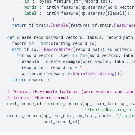
'id'
:
 _bytes_feature
(
str
(
record_id
)),
'words'
:
 _int64_feature
(
np
.
asarray
(
word_vector
'label'
:
 _int64_feature
(
np
.
asarray
([
label
])),
}
return
 tf
.
train
.
Example
(
features
=
tf
.
train
.
Features
def
 create_records
(
word_vectors
,
 labels
,
 record_path
  record_id 
=
int
(
starting_record_id
)
with
 tf
.
io
.
TFRecordWriter
(
record_path
)
as
 writer
:
for
 word_vector
,
 label 
in
 zip
(
word_vectors
,
 labe
      example 
=
 create_example
(
word_vector
,
 label
,
 r
      record_id 
=
 record_id 
+
1
      writer
.
write
(
example
.
SerializeToString
())
return
 record_id
# Persist TF.Example features (word vectors and labe
# data in TFRecord format.
next_record_id 
=
 create_records
(
pp_train_data
,
 pp_tr
'/tmp/imdb/train_dat
create_records
(
pp_test_data
,
 pp_test_labels
,
'/tmp/i
               next_record_id
)