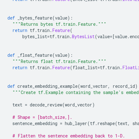
def
 _bytes_feature
(
value
):
"""Returns bytes tf.train.Feature."""
return
 tf
.
train
.
Feature
(
      bytes_list
=
tf
.
train
.
BytesList
(
value
=[
value
.
enc
def
 _float_feature
(
value
):
"""Returns float tf.train.Feature."""
return
 tf
.
train
.
Feature
(
float_list
=
tf
.
train
.
FloatL
def
 create_embedding_example
(
word_vector
,
 record_id
)
"""Create tf.Example containing the sample's embed
  text 
=
 decode_review
(
word_vector
)
# Shape = [batch_size,].
  sentence_embedding 
=
 hub_layer
(
tf
.
reshape
(
text
,
 sh
# Flatten the sentence embedding back to 1-D.