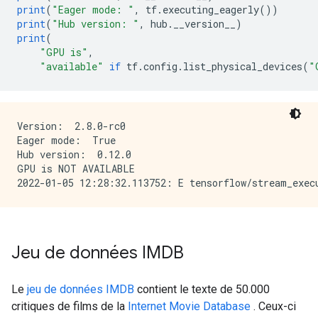
print
(
"Eager mode: "
,
 tf
.
executing_eagerly
())
print
(
"Hub version: "
,
 hub
.
__version__
)
print
(
"GPU is"
,
"available"
if
 tf
.
config
.
list_physical_devices
(
"
Version:  2.8.0-rc0

Eager mode:  True

Hub version:  0.12.0

GPU is NOT AVAILABLE

Jeu de données IMDB
Le
jeu de données IMDB
contient le texte de 50.000
critiques de films de la
Internet Movie Database
. Ceux-ci