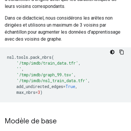
leurs voisins correspondants.
Dans ce didacticiel, nous considérons les arêtes non
dirigées et utilisons un maximum de 3 voisins par
échantillon pour augmenter les données d'apprentissage
avec des voisins de graphe.
nsl
.
tools
.
pack_nbrs
(
'/tmp/imdb/train_data.tfr'
,
''
,
'/tmp/imdb/graph_99.tsv'
,
'/tmp/imdb/nsl_train_data.tfr'
,
    add_undirected_edges
=
True
,
    max_nbrs
=
3
)
Modèle de base