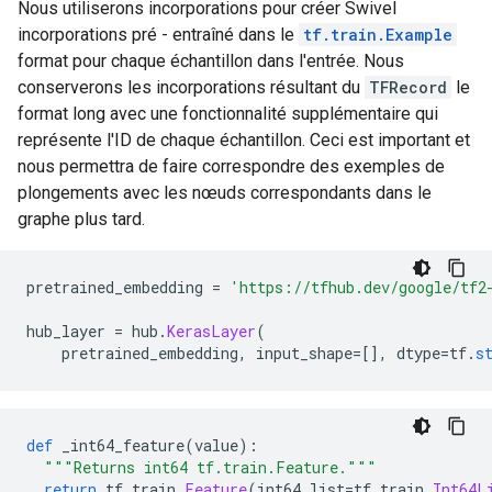
Nous utiliserons incorporations pour créer Swivel
incorporations pré - entraîné dans le
tf.train.Example
format pour chaque échantillon dans l'entrée. Nous
conserverons les incorporations résultant du
TFRecord
le
format long avec une fonctionnalité supplémentaire qui
représente l'ID de chaque échantillon. Ceci est important et
nous permettra de faire correspondre des exemples de
plongements avec les nœuds correspondants dans le
graphe plus tard.
pretrained_embedding 
=
'https://tfhub.dev/google/tf2
hub_layer 
=
 hub
.
KerasLayer
(
    pretrained_embedding
,
 input_shape
=[],
 dtype
=
tf
.
s
def
 _int64_feature
(
value
):
"""Returns int64 tf.train.Feature."""
return
 tf
.
train
.
Feature
(
int64_list
=
tf
.
train
.
Int64L