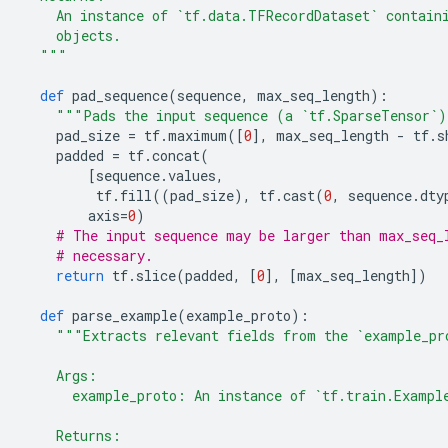
    An instance of `tf.data.TFRecordDataset` contain
    objects.
  """
def
 pad_sequence
(
sequence
,
 max_seq_length
):
"""Pads the input sequence (a `tf.SparseTensor`)
    pad_size 
=
 tf
.
maximum
([
0
],
 max_seq_length 
-
 tf
.
s
    padded 
=
 tf
.
concat
(
[
sequence
.
values
,
         tf
.
fill
((
pad_size
),
 tf
.
cast
(
0
,
 sequence
.
dty
        axis
=
0
)
# The input sequence may be larger than max_seq_
# necessary.
return
 tf
.
slice
(
padded
,
[
0
],
[
max_seq_length
])
def
 parse_example
(
example_proto
):
"""Extracts relevant fields from the `example_pr
    Args:
      example_proto: An instance of `tf.train.Exampl
    Returns: