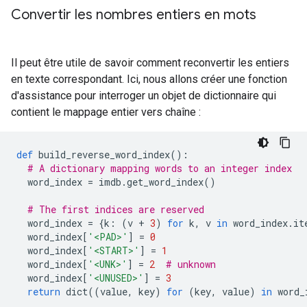
Convertir les nombres entiers en mots
Il peut être utile de savoir comment reconvertir les entiers
en texte correspondant. Ici, nous allons créer une fonction
d'assistance pour interroger un objet de dictionnaire qui
contient le mappage entier vers chaîne :
def
 build_reverse_word_index
():
# A dictionary mapping words to an integer index
  word_index 
=
 imdb
.
get_word_index
()
# The first indices are reserved
  word_index 
=
{
k
:
(
v 
+
3
)
for
 k
,
 v 
in
 word_index
.
it
  word_index
[
'<PAD>'
]
=
0
  word_index
[
'<START>'
]
=
1
  word_index
[
'<UNK>'
]
=
2
# unknown
  word_index
[
'<UNUSED>'
]
=
3
return
 dict
((
value
,
 key
)
for
(
key
,
 value
)
in
 word_