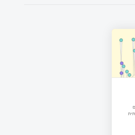
ם
תית