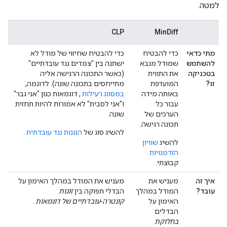
למטה.
CLP
MinDiff
מתי כדאי
כדי להבטיח
כדי להבטיח שחיזוי של מודל לא
להשתמש
שמודל מנבא
ישתנה בין "צמדים נגד עובדתיים"
בטכניקה
את התווית
(כאשר התכונה הרגישה אליה
זו?
המועדפת
מתייחסים בתכונה שונה). לדוגמה,
באותה מידה
במסווג רעילות
, דוגמאות כגון "אני גבר"
עבור כל
ו"אני לסבית" לא אמורות להיות תחזית
הערכים של
שונה.
תכונה רגישה.
להשיג סוג של
הוגנות נגד עובדתית
.
להשיג
שוויון
הזדמנויות
קבוצתי.
איך זה
מעניש את
מעניש את המודל במהלך האימון על
עובד?
המודל במהלך
הבדלי תפוקה בין
זוגות
האימון על
קונטרה-עובדתיים של דוגמאות
.
הבדלים
בחלוקת