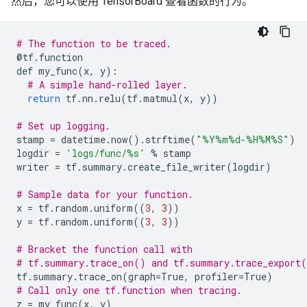
然后，您可以使用 TensorBoard 查看函数的行为。
# The function to be traced.
@
tf
.
function
def
my_func
(
x
,
y
):
# A simple hand-rolled layer.
return
tf
.
nn
.
relu
(
tf
.
matmul
(
x
,
y
))
# Set up logging.
stamp
=
datetime
.
now
()
.
strftime
(
"%Y%m
%d
-%H%M%S"
)
logdir
=
'logs/func/
%s
'
%
stamp
writer
=
tf
.
summary
.
create_file_writer
(
logdir
)
# Sample data for your function.
x
=
tf
.
random
.
uniform
((
3
,
3
))
y
=
tf
.
random
.
uniform
((
3
,
3
))
# Bracket the function call with
# tf.summary.trace_on() and tf.summary.trace_export
tf
.
summary
.
trace_on
(
graph
=
True
,
profiler
=
True
)
# Call only one tf.function when tracing.
z
=
my_func
(
x
,
y
)