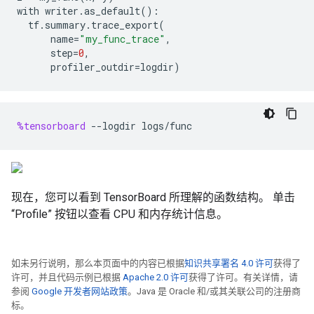
with
writer
.
as_default
():
tf
.
summary
.
trace_export
(
name
=
"my_func_trace"
,
step
=
0
,
profiler_outdir
=
logdir
)
%tensorboard
--
logdir
logs
/
func
现在，您可以看到 TensorBoard 所理解的函数结构。 单击
“Profile” 按钮以查看 CPU 和内存统计信息。
如未另行说明，那么本页面中的内容已根据
知识共享署名 4.0 许可
获得了
许可，并且代码示例已根据
Apache 2.0 许可
获得了许可。有关详情，请
参阅
Google 开发者网站政策
。Java 是 Oracle 和/或其关联公司的注册商
标。