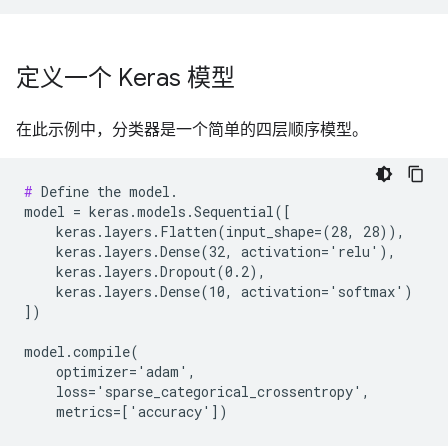
定义一个 Keras 模型
在此示例中，分类器是一个简单的四层顺序模型。
#
 Define the model.

model = keras.models.Sequential([

    keras.layers.Flatten(input_shape=(28, 28)),

    keras.layers.Dense(32, activation='relu'),

    keras.layers.Dropout(0.2),

    keras.layers.Dense(10, activation='softmax')

])

model.compile(

    optimizer='adam',

    loss='sparse_categorical_crossentropy',
