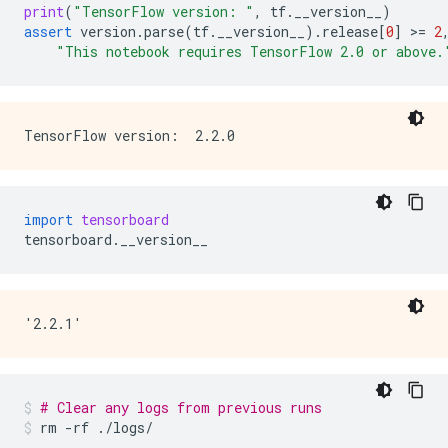
print
(
"TensorFlow version: "
,
tf
.
__version__
)
assert
version
.
parse
(
tf
.
__version__
)
.
release
[
0
]
 >
=
2
"This notebook requires TensorFlow 2.0 or above.
import
tensorboard
tensorboard
.
__version__
# Clear any logs from previous runs
rm
-rf
./logs/