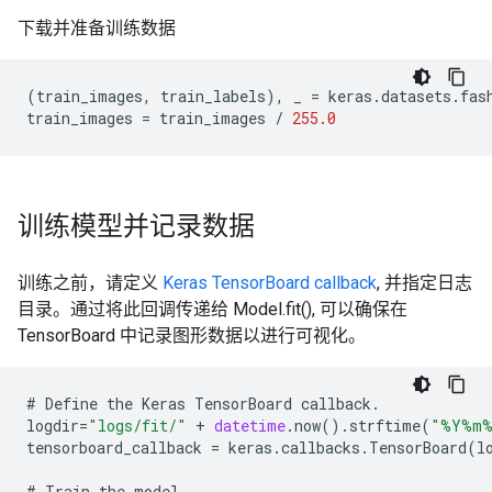
下载并准备训练数据
(
train_images
,
train_labels
),
_
=
keras
.
datasets
.
fas
train_images
=
train_images
/
255.0
训练模型并记录数据
训练之前，请定义
Keras TensorBoard callback
, 并指定日志
目录。通过将此回调传递给 Model.fit(), 可以确保在
TensorBoard 中记录图形数据以进行可视化。
#
Define
the
Keras
TensorBoard
callback
.
logdir
=
"logs/fit/"
+
datetime
.
now
().
strftime
(
"%Y%m%
tensorboard_callback
=
keras
.
callbacks
.
TensorBoard
(
l
#
Train
the
model
.