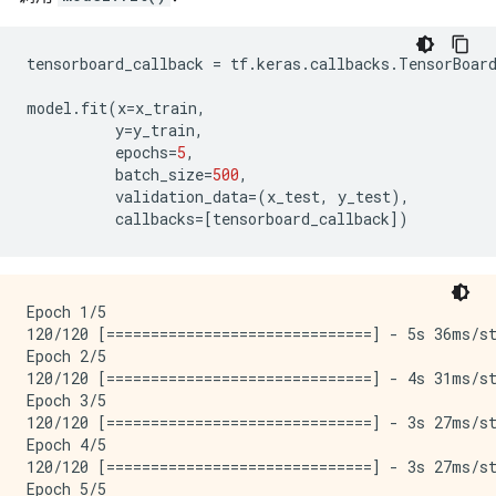
tensorboard_callback
=
tf
.
keras
.
callbacks
.
TensorBoar
model
.
fit
(
x
=
x_train
,
y
=
y_train
,
epochs
=
5
,
batch_size
=
500
,
validation_data
=
(
x_test
,
y_test
),
callbacks
=[
tensorboard_callback
]
)
Epoch 1/5

120/120 [==============================] - 5s 36ms/st
Epoch 2/5

120/120 [==============================] - 4s 31ms/st
Epoch 3/5

120/120 [==============================] - 3s 27ms/st
Epoch 4/5

120/120 [==============================] - 3s 27ms/st
Epoch 5/5
