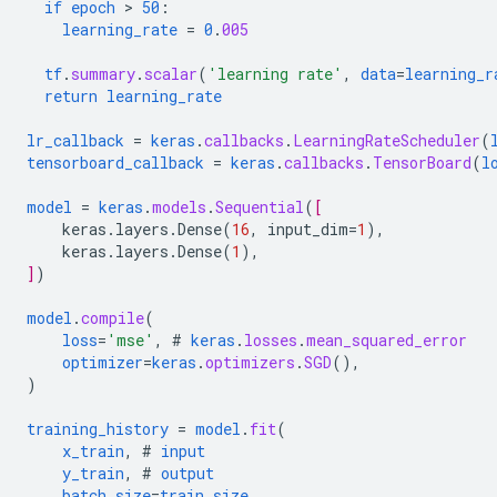
if
epoch
 > 
50
:
learning_rate
=
0
.
005
tf
.
summary
.
scalar
(
'learning rate'
,
data
=
learning_r
return
learning_rate
lr_callback
=
keras
.
callbacks
.
LearningRateScheduler
(
tensorboard_callback
=
keras
.
callbacks
.
TensorBoard
(
l
model
=
keras
.
models
.
Sequential
(
[
keras.layers.Dense
(
16
,
input_dim
=
1
),
keras.layers.Dense
(
1
),
]
)
model
.
compile
(
loss
=
'mse'
,
#
keras
.
losses
.
mean_squared_error
optimizer
=
keras
.
optimizers
.
SGD
(),
)
training_history
=
model
.
fit
(
x_train
,
#
input
y_train
,
#
output
batch_size
=
train_size
,