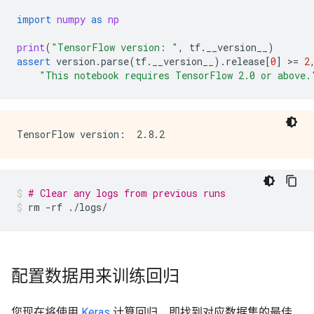
import
numpy
as
np
print
(
"TensorFlow version: "
,
tf
.
__version__
)
assert
version
.
parse
(
tf
.
__version__
)
.
release
[
0
]
 >
=
2
"This notebook requires TensorFlow 2.0 or above.
# Clear any logs from previous runs
rm
-rf
./logs/
配置数据用来训练回归
您现在将使用
Keras
计算回归，即找到对应数据集的最佳