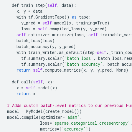
def
train_step
(
self
,
data
):
x
,
y
=
data
with
tf
.
GradientTape
()
as
tape
:
y_pred
=
self
.
model
(
x
,
training
=
True
)
loss
=
self
.
compiled_loss
(
y
,
y_pred
)
self
.
optimizer
.
minimize
(
loss
,
self
.
trainable_var
batch_loss
(
loss
)
batch_accuracy
(
y
,
y_pred
)
with
train_writer
.
as_default
(
step
=
self
.
_train_co
tf
.
summary
.
scalar
(
'batch_loss'
,
batch_loss
.
res
tf
.
summary
.
scalar
(
'batch_accuracy'
,
batch_accu
return
self
.
compute_metrics
(
x
,
y
,
y_pred
,
None
)
def
call
(
self
,
x
):
x
=
self
.
model
(
x
)
return
x
# Adds custom batch-level metrics to our previous Fu
model
=
MyModel
(
create_model
())
model
.
compile
(
optimizer
=
'adam'
,
loss
=
'sparse_categorical_crossentropy'
metrics
=
[
'accuracy'
])