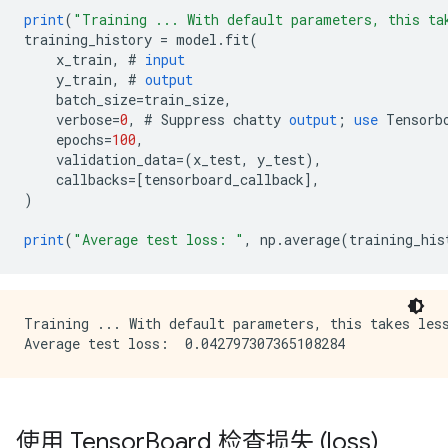
print
(
"Training ... With default parameters, this ta
training_history
=
model
.
fit
(
x_train
,
#
input
y_train
,
#
output
batch_size
=
train_size
,
verbose
=
0
,
#
Suppress
chatty
output
;
use
Tensorb
epochs
=
100
,
validation_data
=
(
x_test
,
y_test
),
callbacks
=[
tensorboard_callback
]
,
)
print
(
"Average test loss: "
,
np
.
average
(
training_his
Training ... With default parameters, this takes less
使用 Tensor
Board 检查损失 (loss)