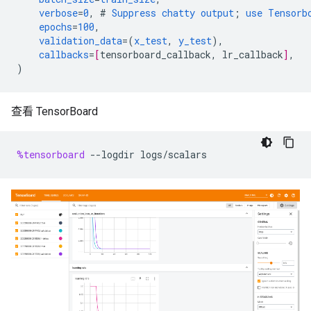
verbose
=
0
,
#
Suppress
chatty
output
;
use
Tensorb
epochs
=
100
,
validation_data
=(
x_test
,
y_test
),
callbacks
=
[
tensorboard_callback
,
lr_callback
]
,
)
查看 TensorBoard
%tensorboard
--
logdir
logs
/
scalars