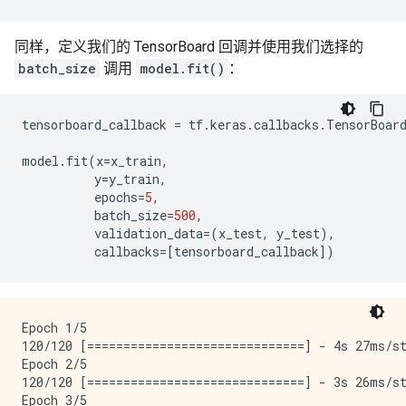
同样，定义我们的 TensorBoard 回调并使用我们选择的
batch_size
调用
model.fit()
：
tensorboard_callback
=
tf
.
keras
.
callbacks
.
TensorBoar
model
.
fit
(
x
=
x_train
,
y
=
y_train
,
epochs
=
5
,
batch_size
=
500
,
validation_data
=
(
x_test
,
y_test
),
callbacks
=[
tensorboard_callback
]
)
Epoch 1/5

120/120 [==============================] - 4s 27ms/st
Epoch 2/5

120/120 [==============================] - 3s 26ms/st
Epoch 3/5
