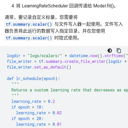
将 LearningRateScheduler 回调传递给 Model.fit()。
通常，要记录自定义标量，您需要将
tf.summary.scalar()
与文件写入器一起使用。文件写入
器负责将此运行的数据写入指定目录，并在您使用
tf.summary.scalar()
时隐式使用。
logdir
=
"logs/scalars/"
+
datetime
.
now
()
.
strftime
(
file_writer
=
tf
.
summary
.
create_file_writer
(
logdir
+
file_writer
.
set_as_default
()
def
lr_schedule
(
epoch
):
"""
  Returns a custom learning rate that decreases as e
  """
learning_rate
=
0
.
2
if
epoch
 > 
10
:
learning_rate
=
0
.
02
if
epoch
 > 
20
:
learning_rate
=
0
.
01