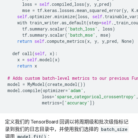
loss
=
self
.
compiled_loss
(
y
,
y_pred
)
mse
=
tf
.
keras
.
losses
.
mean_squared_error
(
y
,
K
.
self
.
optimizer
.
minimize
(
loss
,
self
.
trainable_var
with
train_writer
.
as_default
(
step
=
self
.
_train_co
tf
.
summary
.
scalar
(
'batch_loss'
,
loss
)
tf
.
summary
.
scalar
(
'batch_mse'
,
mse
)
return
self
.
compute_metrics
(
x
,
y
,
y_pred
,
None
)
def
call
(
self
,
x
):
x
=
self
.
model
(
x
)
return
x
# Adds custom batch-level metrics to our previous Fu
model
=
MyModel
(
create_model
())
model
.
compile
(
optimizer
=
'adam'
,
loss
=
'sparse_categorical_crossentropy'
metrics
=
[
'accuracy'
])
定义我们的 TensorBoard 回调以将周期级和批次级指标记
录到我们的日志目录中，并使用我们选择的
batch_size
调用
model.fit()
：