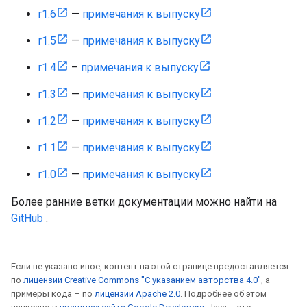
r1.6
—
примечания к выпуску
r1.5
—
примечания к выпуску
r1.4
–
примечания к выпуску
r1.3
—
примечания к выпуску
r1.2
—
примечания к выпуску
r1.1
—
примечания к выпуску
r1.0
—
примечания к выпуску
Более ранние ветки документации можно найти на
GitHub
.
Если не указано иное, контент на этой странице предоставляется
по
лицензии Creative Commons "С указанием авторства 4.0"
, а
примеры кода – по
лицензии Apache 2.0
. Подробнее об этом