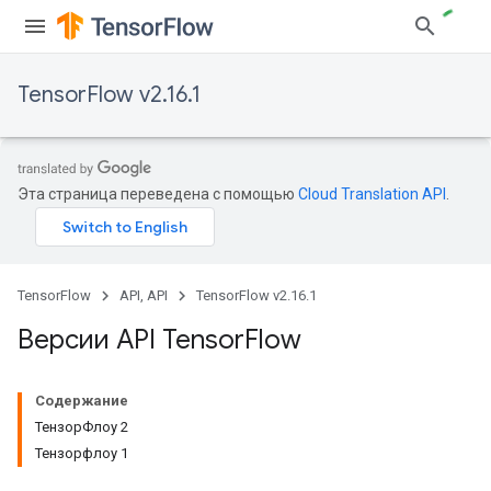
TensorFlow v2.16.1
Эта страница переведена с помощью
Cloud Translation API
.
TensorFlow
API, API
TensorFlow v2.16.1
Версии API Tensor
Flow
Содержание
ТензорФлоу 2
Тензорфлоу 1