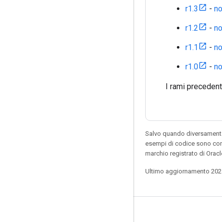
r1.3
-
no
r1.2
-
no
r1.1
-
no
r1.0
-
no
I rami preceden
Salvo quando diversamente 
esempi di codice sono con
marchio registrato di Orac
Ultimo aggiornamento 202
Resta connesso