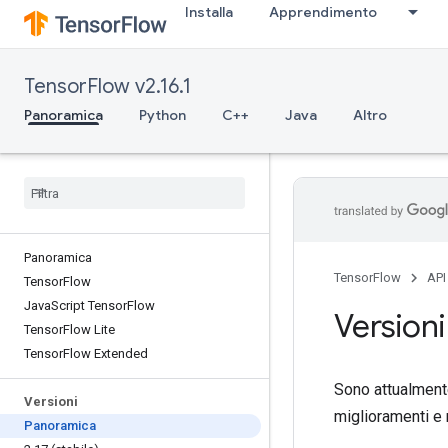
Installa
Apprendimento
TensorFlow v2.16.1
Panoramica
Python
C++
Java
Altro
Panoramica
TensorFlow
API
Tensor
Flow
Java
Script Tensor
Flow
Versioni
Tensor
Flow Lite
Tensor
Flow Extended
Sono attualmente
Versioni
miglioramenti e 
Panoramica