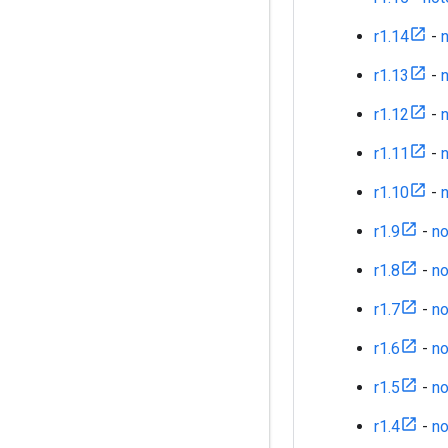
r1.14
-
n
r1.13
-
n
r1.12
-
n
r1.11
-
n
r1.10
-
n
r1.9
-
no
r1.8
-
no
r1.7
-
no
r1.6
-
no
r1.5
-
no
r1.4
-
no