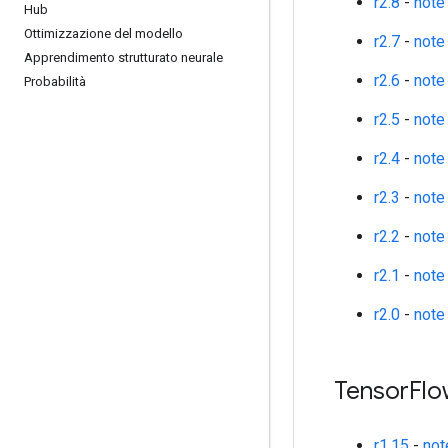
r2.8
-
note
Hub
Ottimizzazione del modello
r2.7
-
note
Apprendimento strutturato neurale
r2.6
-
note
Probabilità
r2.5
-
note
r2.4
-
note
r2.3
-
note
r2.2
-
note
r2.1
-
note
r2.0
-
note
Tensor
Flo
r1.15
-
not