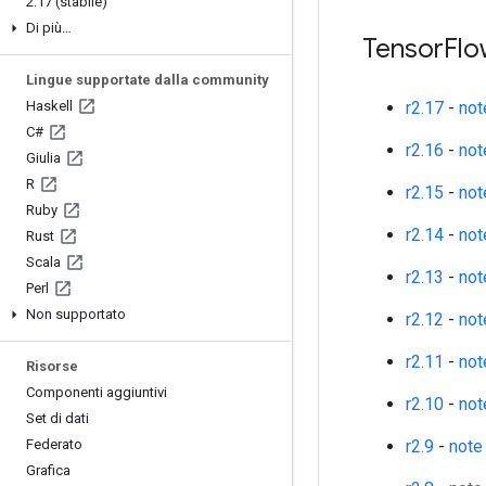
2
.
17 (stabile)
Di più…
Tensor
Flo
Lingue supportate dalla community
Haskell
r2.17
-
not
C#
r2.16
-
not
Giulia
R
r2.15
-
not
Ruby
r2.14
-
not
Rust
Scala
r2.13
-
not
Perl
Non supportato
r2.12
-
not
r2.11
-
not
Risorse
Componenti aggiuntivi
r2.10
-
not
Set di dati
Federato
r2.9
-
note
Grafica