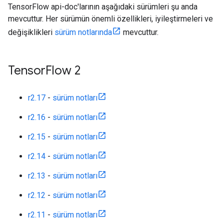
TensorFlow api-doc'larının aşağıdaki sürümleri şu anda
mevcuttur. Her sürümün önemli özellikleri, iyileştirmeleri ve
değişiklikleri
sürüm notlarında
mevcuttur.
Tensor
Flow 2
r2.17
-
sürüm notları
r2.16
-
sürüm notları
r2.15
-
sürüm notları
r2.14
-
sürüm notları
r2.13
-
sürüm notları
r2.12
-
sürüm notları
r2.11
-
sürüm notları