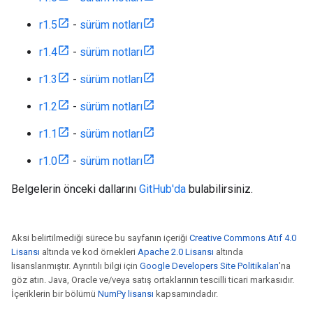
r1.5
-
sürüm notları
r1.4
-
sürüm notları
r1.3
-
sürüm notları
r1.2
-
sürüm notları
r1.1
-
sürüm notları
r1.0
-
sürüm notları
Belgelerin önceki dallarını
GitHub'da
bulabilirsiniz.
Aksi belirtilmediği sürece bu sayfanın içeriği
Creative Commons Atıf 4.0
Lisansı
altında ve kod örnekleri
Apache 2.0 Lisansı
altında
lisanslanmıştır. Ayrıntılı bilgi için
Google Developers Site Politikaları
'na
göz atın. Java, Oracle ve/veya satış ortaklarının tescilli ticari markasıdır.
İçeriklerin bir bölümü
NumPy lisansı
kapsamındadır.