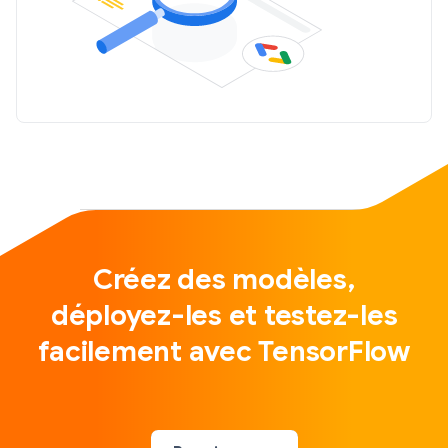
Créez des modèles,
déployez-les et testez-les
facilement avec TensorFlow