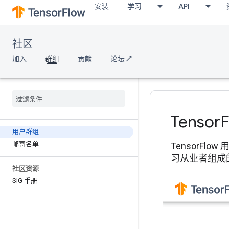
安装
学习
API
社区
加入
群组
贡献
论坛 ↗
Tensor
用户群组
邮寄名单
TensorFl
习从业者组成的
社区资源
SIG 手册