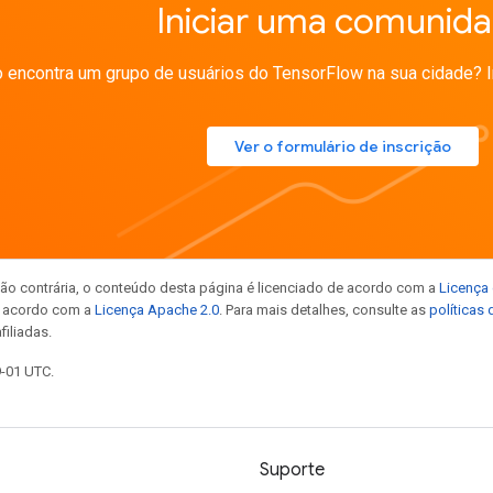
Iniciar uma comunid
 encontra um grupo de usuários do TensorFlow na sua cidade? 
Ver o formulário de inscrição
ão contrária, o conteúdo desta página é licenciado de acordo com a
Licença 
e acordo com a
Licença Apache 2.0
. Para mais detalhes, consulte as
políticas
filiadas.
9-01 UTC.
Suporte