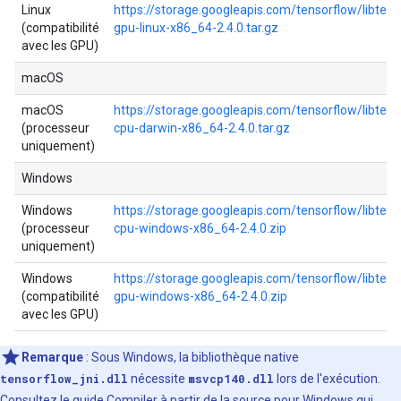
Linux
https://storage.googleapis.com/tensorflow/libtenso
(compatibilité
gpu-linux-x86_64-2.4.0.tar.gz
avec les GPU)
macOS
macOS
https://storage.googleapis.com/tensorflow/libtenso
(processeur
cpu-darwin-x86_64-2.4.0.tar.gz
uniquement)
Windows
Windows
https://storage.googleapis.com/tensorflow/libtenso
(processeur
cpu-windows-x86_64-2.4.0.zip
uniquement)
Windows
https://storage.googleapis.com/tensorflow/libtenso
(compatibilité
gpu-windows-x86_64-2.4.0.zip
avec les GPU)
Remarque
:
Sous Windows, la bibliothèque native
tensorflow_jni.dll
nécessite
msvcp140.dll
lors de l'exécution.
Consultez le guide
Compiler à partir de la source pour Windows
qui