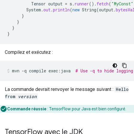
Tensor
output
=
s
.
runner
().
fetch
(
"MyConst"
System
.
out
.
println
(
new
String
(
output
.
bytesVa
}
}
}
}
Compilez et exécutez :
mvn
-q
compile
exec:java
# Use -q to hide logging
La commande devrait renvoyer le message suivant :
Hello
from
version
Commande réussie
:
TensorFlow pour Java est bien configuré.
Tensor
Flow avec le JDK