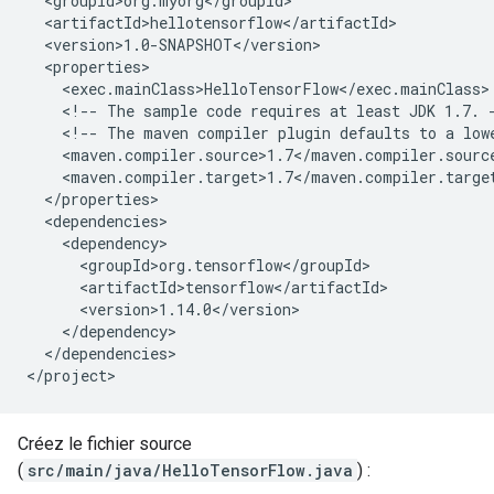
<!--
The
sample
code
requires
at
least
JDK
1.7.
<!--
The
maven
compiler
plugin
defaults
to
a
low
</dependencies>

Créez le fichier source
(
src/main/java/HelloTensorFlow.java
) :