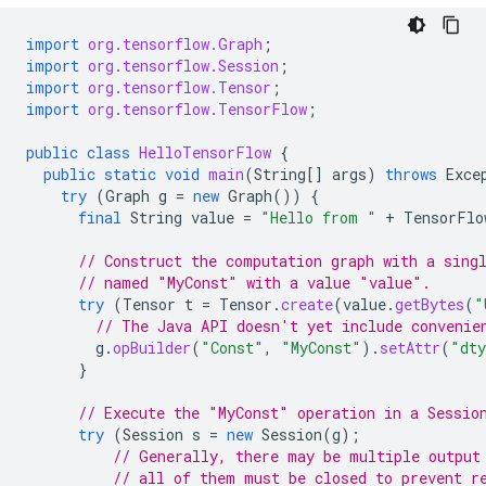
import
org.tensorflow.Graph
;
import
org.tensorflow.Session
;
import
org.tensorflow.Tensor
;
import
org.tensorflow.TensorFlow
;
public
class
HelloTensorFlow
{
public
static
void
main
(
String
[]
args
)
throws
Exce
try
(
Graph
g
=
new
Graph
())
{
final
String
value
=
"Hello from "
+
TensorFlo
// Construct the computation graph with a sing
// named "MyConst" with a value "value".
try
(
Tensor
t
=
Tensor
.
create
(
value
.
getBytes
(
"
// The Java API doesn't yet include convenie
g
.
opBuilder
(
"Const"
,
"MyConst"
).
setAttr
(
"dt
}
// Execute the "MyConst" operation in a Sessio
try
(
Session
s
=
new
Session
(
g
);
// Generally, there may be multiple output
// all of them must be closed to prevent r