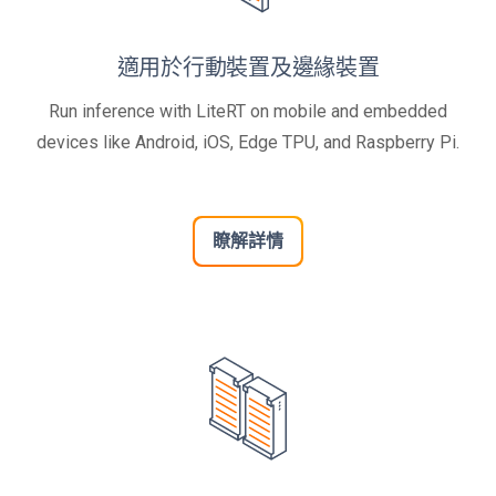
適用於行動裝置及邊緣裝置
Run inference with LiteRT on mobile and embedded
devices like Android, iOS, Edge TPU, and Raspberry Pi.
瞭解詳情