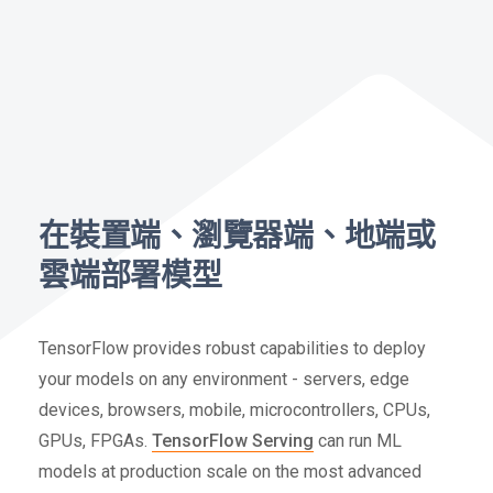
在裝置端、瀏覽器端、地端或
雲端部署模型
TensorFlow provides robust capabilities to deploy
your models on any environment - servers, edge
devices, browsers, mobile, microcontrollers, CPUs,
GPUs, FPGAs.
TensorFlow Serving
can run ML
models at production scale on the most advanced