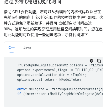
通过序列化缩短初始化时间
借助 GPU 委托功能，您可以从预编译的内核代码以及已在
先前运行的磁盘上序列化和保存的模型数据中进行加载。这
种方式避免了重新编译，并且可以缩短启动时间高达
90%。这项改进的实现原理是用磁盘空间换取时间。您在启
用此功能时可以使用一些配置选项，示例代码如下：
C++
Java
TfLiteGpuDelegateOptionsV2
options
=
TfLiteGpu
options
.
experimental_flags
|=
TFLITE_GPU_EXPER
options
.
serialization_dir
=
kTmpDir
;
options
.
model_token
=
kModelToken
;
auto
*
delegate
=
TfLiteGpuDelegateV2Create
(
opt
if
(
interpreter
-
>
ModifyGraphWithDelegate
(
deleg