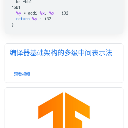
br
^
bb1
^
bb1
:
%y
=
addi
%x
,
%x
:
i32
return
%y
:
i32
}
编译器基础架构的多级中间表示法
观看视频