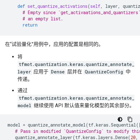
def
set_quantize_activations
(
self
,
layer
,
quanti
# Empty since `get_activaations_and_quantizers
# an empty list.
return
在“试验量化”用例中，应用的配置是相同的。
将
tfmot.quantization.keras.quantize_annotate_
layer
应用于
Dense
层并在
QuantizeConfig
中
传递。
通过
tfmot.quantization.keras.quantize_annotate_
model
继续使用 API ​​默认值来量化模型的其余部分。
model
=
quantize_annotate_model
(
tf
.
keras
.
Sequential
(
# Pass in modified `QuantizeConfig` to modify thi
quantize_annotate_layer
(
tf
.
keras
.
layers
.
Dense
(
20
,