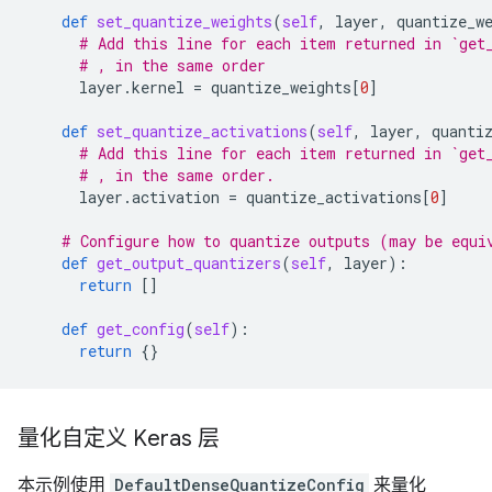
def
set_quantize_weights
(
self
,
layer
,
quantize_w
# Add this line for each item returned in `get
# , in the same order
layer
.
kernel
=
quantize_weights
[
0
]
def
set_quantize_activations
(
self
,
layer
,
quanti
# Add this line for each item returned in `get
# , in the same order.
layer
.
activation
=
quantize_activations
[
0
]
# Configure how to quantize outputs (may be equi
def
get_output_quantizers
(
self
,
layer
):
return
[]
def
get_config
(
self
):
return
{}
量化自定义 Keras 层
本示例使用
DefaultDenseQuantizeConfig
来量化