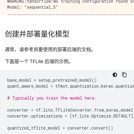
WARNING:tensorflow:No training configuration found i
Model: "sequential_5"

_____________________________________________________
Layer (type)                 Output Shape            
=====================================================
quantize_layer_4 (QuantizeLa (None, 20)              
创建并部署量化模型
_____________________________________________________
quant_dense_6 (QuantizeWrapp (None, 20)              
_____________________________________________________
通常，请参考将要使用的部署后端的文档。
quant_flatten_6 (QuantizeWra (None, 20)              
=====================================================
下面是一个 TFLite 后端的示例。
Total params: 429

Trainable params: 420

Non-trainable params: 9

base_model
=
setup_pretrained_model
()
quant_aware_model
=
tfmot
.
quantization
.
keras
.
quantiz
# Typically you train the model here.
converter
=
tf
.
lite
.
TFLiteConverter
.
from_keras_model
converter
.
optimizations
=
[
tf
.
lite
.
Optimize
.
DEFAULT
]
quantized_tflite_model
=
converter
.
convert
()