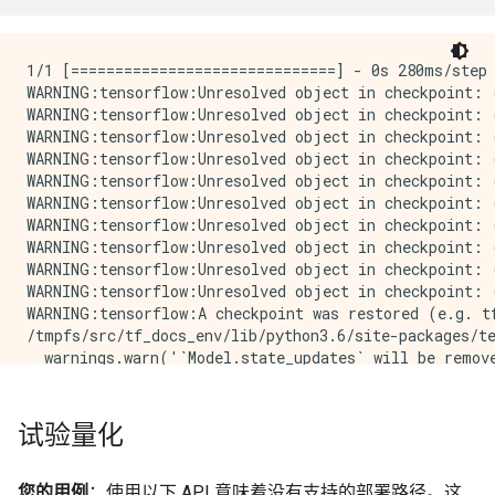
1/1 [==============================] - 0s 280ms/step 
WARNING:tensorflow:Unresolved object in checkpoint: (
WARNING:tensorflow:Unresolved object in checkpoint: (
WARNING:tensorflow:Unresolved object in checkpoint: 
WARNING:tensorflow:Unresolved object in checkpoint: 
WARNING:tensorflow:Unresolved object in checkpoint: (
WARNING:tensorflow:Unresolved object in checkpoint: 
WARNING:tensorflow:Unresolved object in checkpoint: 
WARNING:tensorflow:Unresolved object in checkpoint: 
WARNING:tensorflow:Unresolved object in checkpoint: 
WARNING:tensorflow:Unresolved object in checkpoint: 
WARNING:tensorflow:A checkpoint was restored (e.g. t
/tmpfs/src/tf_docs_env/lib/python3.6/site-packages/t
  warnings.warn('`Model.state_updates` will be remove
/tmpfs/src/tf_docs_env/lib/python3.6/site-packages/t
  warnings.warn('`layer.updates` will be removed in a
WARNING:absl:Found untraced functions such as dense_7
试验量化
INFO:tensorflow:Assets written to: /tmp/tmpnpakkrcw/a
您的用例
：使用以下 API 意味着没有支持的部署路径。这