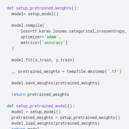
def
setup_pretrained_weights
():
model
=
setup_model
()
model
.
compile
(
loss
=
tf
.
keras
.
losses
.
categorical_crossentropy
,
optimizer
=
'adam'
,
metrics
=
[
'accuracy'
]
)
model
.
fit
(
x_train
,
y_train
)
_
,
pretrained_weights
=
tempfile
.
mkstemp
(
'.tf'
)
model
.
save_weights
(
pretrained_weights
)
return
pretrained_weights
def
setup_pretrained_model
():
model
=
setup_model
()
pretrained_weights
=
setup_pretrained_weights
()
model
.
load_weights
(
pretrained_weights
)
return
model