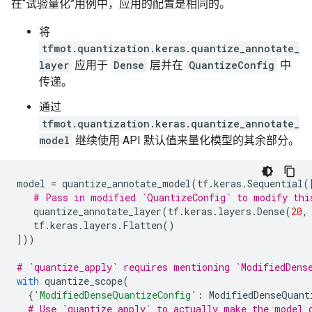
在“试验量化”用例中，应用的配置是相同的。
将
tfmot.quantization.keras.quantize_annotate_
layer
应用于
Dense
层并在
QuantizeConfig
中
传递。
通过
tfmot.quantization.keras.quantize_annotate_
model
继续使用 API ​​默认值来量化模型的其余部分。
model
=
quantize_annotate_model
(
tf
.
keras
.
Sequential
(
# Pass in modified `QuantizeConfig` to modify thi
quantize_annotate_layer
(
tf
.
keras
.
layers
.
Dense
(
20
,
tf
.
keras
.
layers
.
Flatten
()
]))
# `quantize_apply` requires mentioning `ModifiedDens
with
quantize_scope
(
{
'ModifiedDenseQuantizeConfig'
:
ModifiedDenseQuant
# Use `quantize_apply` to actually make the model 