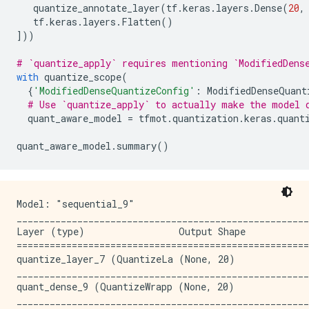
quantize_annotate_layer
(
tf
.
keras
.
layers
.
Dense
(
20
,
tf
.
keras
.
layers
.
Flatten
()
]))
# `quantize_apply` requires mentioning `ModifiedDens
with
quantize_scope
(
{
'ModifiedDenseQuantizeConfig'
:
ModifiedDenseQuant
# Use `quantize_apply` to actually make the model 
quant_aware_model
=
tfmot
.
quantization
.
keras
.
quant
quant_aware_model
.
summary
()
Model: "sequential_9"

_____________________________________________________
Layer (type)                 Output Shape            
=====================================================
quantize_layer_7 (QuantizeLa (None, 20)              
_____________________________________________________
quant_dense_9 (QuantizeWrapp (None, 20)              
_____________________________________________________