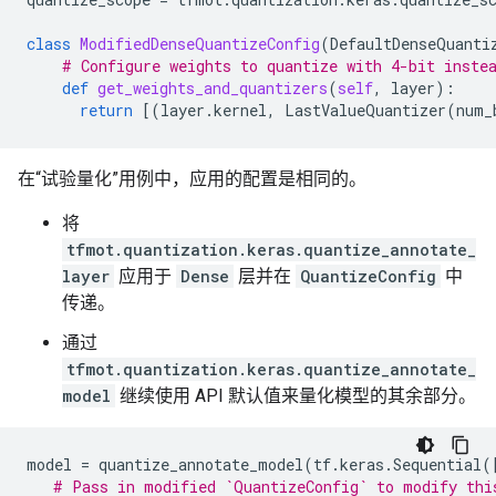
class
ModifiedDenseQuantizeConfig
(
DefaultDenseQuanti
# Configure weights to quantize with 4-bit inste
def
get_weights_and_quantizers
(
self
,
layer
):
return
[(
layer
.
kernel
,
LastValueQuantizer
(
num_
在“试验量化”用例中，应用的配置是相同的。
将
tfmot.quantization.keras.quantize_annotate_
layer
应用于
Dense
层并在
QuantizeConfig
中
传递。
通过
tfmot.quantization.keras.quantize_annotate_
model
继续使用 API ​​默认值来量化模型的其余部分。
model
=
quantize_annotate_model
(
tf
.
keras
.
Sequential
(
# Pass in modified `QuantizeConfig` to modify thi