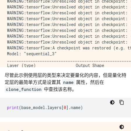
WARNING:tensorflow:Unresolved object in checkpoint: 
WARNING:tensorflow:Unresolved object in checkpoint: 
WARNING:tensorflow:Unresolved object in checkpoint: (
WARNING:tensorflow:Unresolved object in checkpoint: 
WARNING:tensorflow:Unresolved object in checkpoint: 
WARNING:tensorflow:Unresolved object in checkpoint: 
WARNING:tensorflow:Unresolved object in checkpoint: 
WARNING:tensorflow:Unresolved object in checkpoint: 
WARNING:tensorflow:A checkpoint was restored (e.g. t
Model: "sequential_3"

_____________________________________________________
Layer (type)                 Output Shape            
=====================================================
尽管此示例使用层的类型来决定要量化的内容，但是量化特
quantize_layer_1 (QuantizeLa (None, 20)              
定层的最简单方式是设置其
name
属性，然后在
_____________________________________________________
quant_dense_3 (QuantizeWrapp (None, 20)              
clone_function
中查找该名称。
_____________________________________________________
flatten_3 (Flatten)          (None, 20)              
=====================================================
print
(
base_model
.
layers
[
0
]
.
name
)
Total params: 428

Trainable params: 420

Non-trainable params: 8
