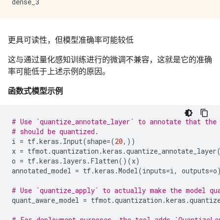
更具可读性，但模型准确率可能较低
这与通过量化感知训练进行的微调不兼容，这就是它的准确
率可能低于上述示例的原因。
函数式模型示例
# Use `quantize_annotate_layer` to annotate that the
# should be quantized.
i
=
tf
.
keras
.
Input
(
shape
=
(
20
,))
x
=
tfmot
.
quantization
.
keras
.
quantize_annotate_layer
o
=
tf
.
keras
.
layers
.
Flatten
()(
x
)
annotated_model
=
tf
.
keras
.
Model
(
inputs
=
i
,
outputs
=
o
# Use `quantize_apply` to actually make the model qu
quant_aware_model
=
tfmot
.
quantization
.
keras
.
quantiz
# For deployment purposes, the tool adds `QuantizeLa