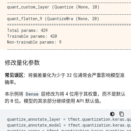
_____________________________________________________
quant_custom_layer (Quantize (None, 20)              
_____________________________________________________
quant_flatten_9 (QuantizeWra (None, 20)              
=====================================================
Total params: 429

Trainable params: 420

Non-trainable params: 9

修改量化参数
常见误区
：将偏差量化为少于 32 位通常会严重影响模型准
确率。
本示例将
Dense
层修改为将 4 位用于其权重，而不是默认
的 8 位。模型的其余部分继续使用 API 默认值。
quantize_annotate_layer
=
tfmot
.
quantization
.
keras
.
q
quantize_annotate_model
=
tfmot
.
quantization
.
keras
.
q
quantize_scope
=
tfmot
.
quantization
.
keras
.
quantize_s