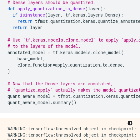
# Dense layers should be quantized.
def
apply_quantization_to_dense
(
layer
):
if
isinstance
(
layer
,
tf
.
keras
.
layers
.
Dense
):
return
tfmot
.
quantization
.
keras
.
quantize_annotat
return
layer
# Use `tf.keras.models.clone_model` to apply `apply_
# to the layers of the model.
annotated_model
=
tf
.
keras
.
models
.
clone_model
(
base_model
,
clone_function
=
apply_quantization_to_dense
,
)
# Now that the Dense layers are annotated,
# `quantize_apply` actually makes the model quantiza
quant_aware_model
=
tfmot
.
quantization
.
keras
.
quantiz
quant_aware_model
.
summary
()
WARNING:tensorflow:Unresolved object in checkpoint: (
WARNING:tensorflow:Unresolved object in checkpoint: (