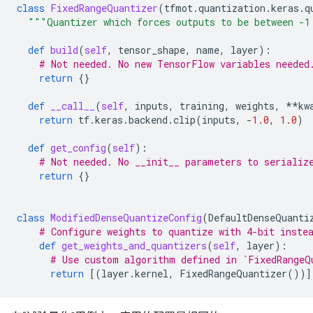
class
FixedRangeQuantizer
(
tfmot
.
quantization
.
keras
.
q
"""Quantizer which forces outputs to be between -1
def
build
(
self
,
tensor_shape
,
name
,
layer
):
# Not needed. No new TensorFlow variables needed
return
{}
def
__call__
(
self
,
inputs
,
training
,
weights
,
**
kw
return
tf
.
keras
.
backend
.
clip
(
inputs
,
-
1.0
,
1.0
)
def
get_config
(
self
):
# Not needed. No __init__ parameters to serializ
return
{}
class
ModifiedDenseQuantizeConfig
(
DefaultDenseQuanti
# Configure weights to quantize with 4-bit inste
def
get_weights_and_quantizers
(
self
,
layer
):
# Use custom algorithm defined in `FixedRangeQ
return
[(
layer
.
kernel
,
FixedRangeQuantizer
())]