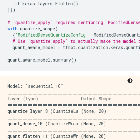
tf
.
keras
.
layers
.
Flatten
()
]))
# `quantize_apply` requires mentioning `ModifiedDens
with
quantize_scope
(
{
'ModifiedDenseQuantizeConfig'
:
ModifiedDenseQuant
# Use `quantize_apply` to actually make the model 
quant_aware_model
=
tfmot
.
quantization
.
keras
.
quant
quant_aware_model
.
summary
()
Model: "sequential_10"

_____________________________________________________
Layer (type)                 Output Shape            
=====================================================
quantize_layer_8 (QuantizeLa (None, 20)              
_____________________________________________________
quant_dense_10 (QuantizeWrap (None, 20)              
_____________________________________________________
quant_flatten_11 (QuantizeWr (None, 20)              