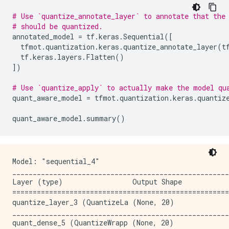
# Use `quantize_annotate_layer` to annotate that the
# should be quantized.
annotated_model
=
tf
.
keras
.
Sequential
([
tfmot
.
quantization
.
keras
.
quantize_annotate_layer
(
t
tf
.
keras
.
layers
.
Flatten
()
])
# Use `quantize_apply` to actually make the model qu
quant_aware_model
=
tfmot
.
quantization
.
keras
.
quantiz
quant_aware_model
.
summary
()
Model: "sequential_4"

_____________________________________________________
Layer (type)                 Output Shape            
=====================================================
quantize_layer_3 (QuantizeLa (None, 20)              
_____________________________________________________
quant_dense_5 (QuantizeWrapp (None, 20)              