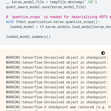
_
,
keras_model_file
=
tempfile
.
mkstemp
(
'.h5'
)
quant_aware_model
.
save
(
keras_model_file
)
# `quantize_scope` is needed for deserializing HDF5 
with
tfmot
.
quantization
.
keras
.
quantize_scope
():
loaded_model
=
tf
.
keras
.
models
.
load_model
(
keras_mo
loaded_model
.
summary
()
WARNING:tensorflow:Unresolved object in checkpoint: (
WARNING:tensorflow:Unresolved object in checkpoint: (
WARNING:tensorflow:Unresolved object in checkpoint: 
WARNING:tensorflow:Unresolved object in checkpoint: 
WARNING:tensorflow:Unresolved object in checkpoint: (
WARNING:tensorflow:Unresolved object in checkpoint: 
WARNING:tensorflow:Unresolved object in checkpoint: 
WARNING:tensorflow:Unresolved object in checkpoint: 
WARNING:tensorflow:Unresolved object in checkpoint: 
WARNING:tensorflow:Unresolved object in checkpoint: 
WARNING:tensorflow:A checkpoint was restored (e.g. t