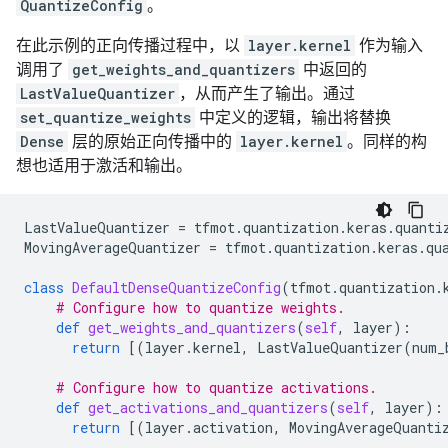
QuantizeConfig
。
在此示例的正向传播过程中，以
layer.kernel
作为输入
调用了
get_weights_and_quantizers
中返回的
LastValueQuantizer
，从而产生了输出。通过
set_quantize_weights
中定义的逻辑，输出将替换
Dense
层的原始正向传播中的
layer.kernel
。同样的构
想也适用于激活和输出。
LastValueQuantizer
=
tfmot
.
quantization
.
keras
.
quanti
MovingAverageQuantizer
=
tfmot
.
quantization
.
keras
.
qu
class
DefaultDenseQuantizeConfig
(
tfmot
.
quantization
.
# Configure how to quantize weights.
def
get_weights_and_quantizers
(
self
,
layer
):
return
[(
layer
.
kernel
,
LastValueQuantizer
(
num_
# Configure how to quantize activations.
def
get_activations_and_quantizers
(
self
,
layer
):
return
[(
layer
.
activation
,
MovingAverageQuanti