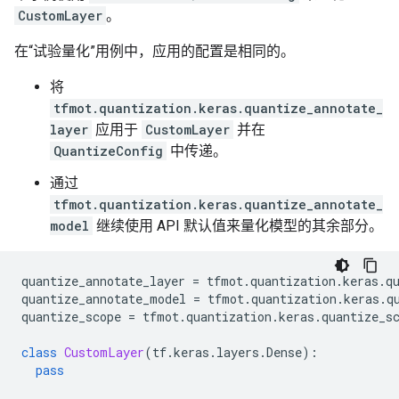
CustomLayer
。
在“试验量化”用例中，应用的配置是相同的。
将
tfmot.quantization.keras.quantize_annotate_
layer
应用于
CustomLayer
并在
QuantizeConfig
中传递。
通过
tfmot.quantization.keras.quantize_annotate_
model
继续使用 API ​​默认值来量化模型的其余部分。
quantize_annotate_layer
=
tfmot
.
quantization
.
keras
.
q
quantize_annotate_model
=
tfmot
.
quantization
.
keras
.
q
quantize_scope
=
tfmot
.
quantization
.
keras
.
quantize_s
class
CustomLayer
(
tf
.
keras
.
layers
.
Dense
):
pass