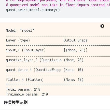
# quantized model can take in float inputs instead o
quant_aware_model
.
summary
()
Model: "model"

_____________________________________________________
Layer (type)                 Output Shape            
=====================================================
input_1 (InputLayer)         [(None, 20)]            
_____________________________________________________
quantize_layer_2 (QuantizeLa (None, 20)              
_____________________________________________________
quant_dense_4 (QuantizeWrapp (None, 10)              
_____________________________________________________
flatten_4 (Flatten)          (None, 10)              
=====================================================
Total params: 218

Trainable params: 210

Non-trainable params: 8

序贯模型示例