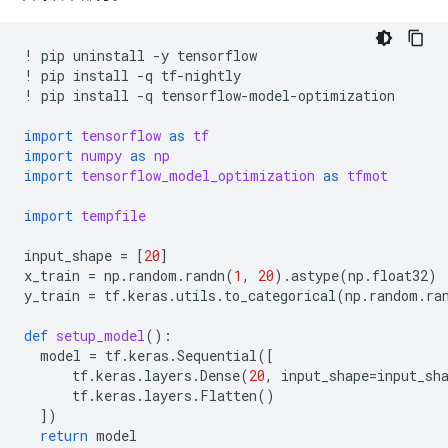
!
pip
uninstall
-
y
tensorflow
!
pip
install
-
q
tf
-
nightly
!
pip
install
-
q
tensorflow
-
model
-
optimization
import
tensorflow
as
tf
import
numpy
as
np
import
tensorflow_model_optimization
as
tfmot
import
tempfile
input_shape
=
[
20
]
x_train
=
np
.
random
.
randn
(
1
,
20
)
.
astype
(
np
.
float32
)
y_train
=
tf
.
keras
.
utils
.
to_categorical
(
np
.
random
.
ra
def
setup_model
():
model
=
tf
.
keras
.
Sequential
([
tf
.
keras
.
layers
.
Dense
(
20
,
input_shape
=
input_sh
tf
.
keras
.
layers
.
Flatten
()
])
return
model