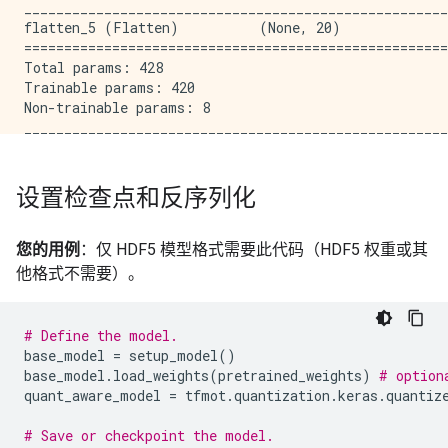
_____________________________________________________
flatten_5 (Flatten)          (None, 20)              
=====================================================
Total params: 428

Trainable params: 420

Non-trainable params: 8

设置检查点和反序列化
您的用例
：仅 HDF5 模型格式需要此代码（HDF5 权重或其
他格式不需要）。
# Define the model.
base_model
=
setup_model
()
base_model
.
load_weights
(
pretrained_weights
)
# option
quant_aware_model
=
tfmot
.
quantization
.
keras
.
quantiz
# Save or checkpoint the model.