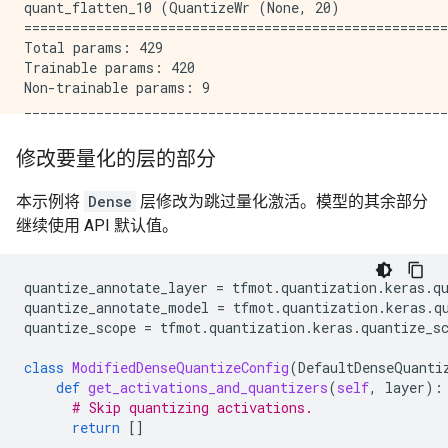
quant_flatten_10 (QuantizeWr (None, 20)              
=====================================================
Total params: 429

Trainable params: 420

Non-trainable params: 9

修改要量化的层的部分
本示例将
Dense
层修改为跳过量化激活。模型的其余部分
继续使用 API 默认值。
quantize_annotate_layer
=
tfmot
.
quantization
.
keras
.
q
quantize_annotate_model
=
tfmot
.
quantization
.
keras
.
q
quantize_scope
=
tfmot
.
quantization
.
keras
.
quantize_s
class
ModifiedDenseQuantizeConfig
(
DefaultDenseQuanti
def
get_activations_and_quantizers
(
self
,
layer
):
# Skip quantizing activations.
return
[]