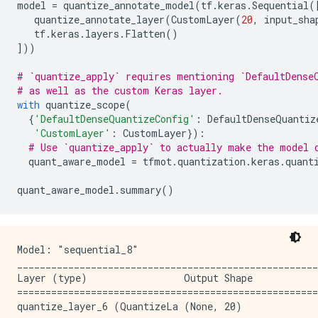
model
=
quantize_annotate_model
(
tf
.
keras
.
Sequential
(
quantize_annotate_layer
(
CustomLayer
(
20
,
input_sha
tf
.
keras
.
layers
.
Flatten
()
]))
# `quantize_apply` requires mentioning `DefaultDense
# as well as the custom Keras layer.
with
quantize_scope
(
{
'DefaultDenseQuantizeConfig'
:
DefaultDenseQuantiz
'CustomLayer'
:
CustomLayer
}):
# Use `quantize_apply` to actually make the model 
quant_aware_model
=
tfmot
.
quantization
.
keras
.
quant
quant_aware_model
.
summary
()
Model: "sequential_8"

_____________________________________________________
Layer (type)                 Output Shape            
=====================================================
quantize_layer_6 (QuantizeLa (None, 20)              