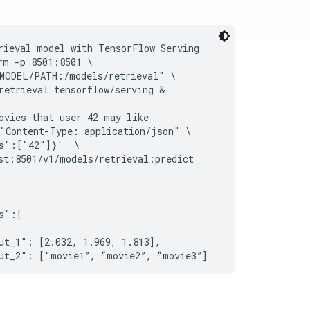
rieval model with TensorFlow Serving

rm -p 8501:8501 \

MODEL/PATH:/models/retrieval" \

retrieval tensorflow/serving &

ovies that user 42 may like

"Content-Type: application/json" \

s":["42"]}'  \

st:8501/v1/models/retrieval:predict
