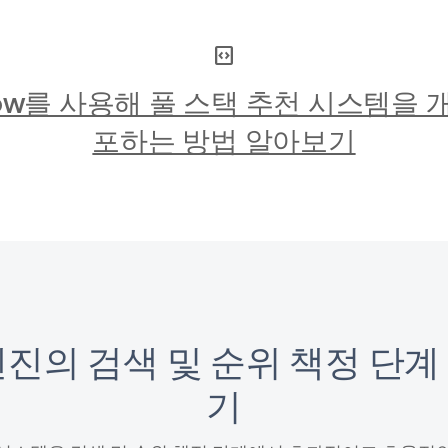
#
 Deploy the ran
docker run -t --
code_blocks
  -v "RANKING/MO
  -e MODEL_NAME=
Flow를 사용해 풀 스택 추천 시스템을
#
 Get the predic
포하는 방법 알아보기
curl -X POST -H 
  -d '{"instance
  http://localho
#
#
 {"predictions"
엔진의 검색 및 순위 책정 단계
기