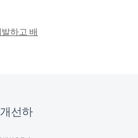
king model with TensorFlow Serving

rm -p 8501:8501 \

DEL/PATH:/models/ranking" \

ranking tensorflow/serving &

 개발하고 배
tion score for user 42 and movie 3

"Content-Type: application/json" \

s":[{"user_id":"42", "movie_title":"movie3"}]}' \

st:8501/v1/models/ranking:predict

: [[3.66357923]]}
 개선하