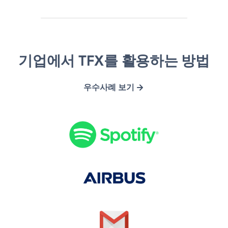
S
A
G
O
기업에서 TFX를 활용하는 방법
p
i
m
p
o
r
a
e
우수사례 보기
t
b
i
n
i
u
l
X
f
s
y