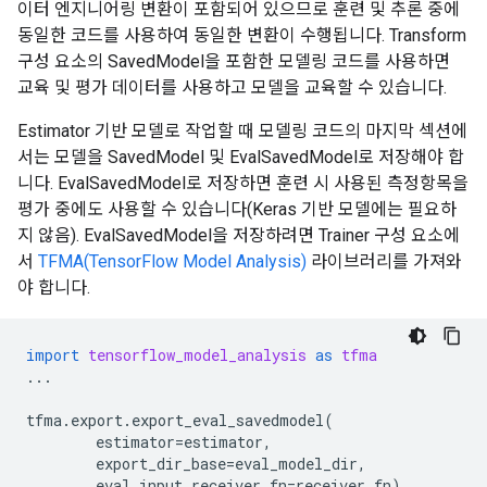
이터 엔지니어링 변환이 포함되어 있으므로 훈련 및 추론 중에
동일한 코드를 사용하여 동일한 변환이 수행됩니다. Transform
구성 요소의 SavedModel을 포함한 모델링 코드를 사용하면
교육 및 평가 데이터를 사용하고 모델을 교육할 수 있습니다.
Estimator 기반 모델로 작업할 때 모델링 코드의 마지막 섹션에
서는 모델을 SavedModel 및 EvalSavedModel로 저장해야 합
니다. EvalSavedModel로 저장하면 훈련 시 사용된 측정항목을
평가 중에도 사용할 수 있습니다(Keras 기반 모델에는 필요하
지 않음). EvalSavedModel을 저장하려면 Trainer 구성 요소에
서
TFMA(TensorFlow Model Analysis)
라이브러리를 가져와
야 합니다.
import
tensorflow_model_analysis
as
tfma
...
tfma
.
export
.
export_eval_savedmodel
(
estimator
=
estimator
,
export_dir_base
=
eval_model_dir
,
eval_input_receiver_fn
=
receiver_fn
)