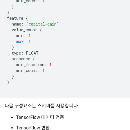
min_count
:
1
}
}
feature
{
name
:
"capital-gain"
value_count
{
min
:
1
max
:
1
}
type
:
FLOAT
presence
{
min_fraction
:
1
min_count
:
1
}
}
...
다음 구성요소는 스키마를 사용합니다.
TensorFlow 데이터 검증
TensorFlow 변환