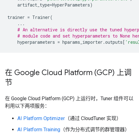
artifact_type
=
HyperParameters
)
trainer
=
Trainer
(
...
# An alternative is directly use the tuned hyper
# module code and set hyperparameters to None he
hyperparameters
=
hparams_importer
.
outputs
[
'resu
在 Google Cloud Platform (GCP) 上调
节
在 Google Cloud Platform (GCP) 上运行时，Tuner 组件可以
利用以下两项服务：
AI Platform Optimizer
（通过 CloudTuner 实现）
AI Platform Training
（作为分布式调节的群管理器）