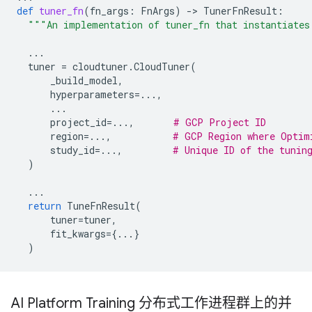
def
tuner_fn
(
fn_args
:
FnArgs
)
-
> 
TunerFnResult
:
"""An implementation of tuner_fn that instantiates
...
tuner
=
cloudtuner
.
CloudTuner
(
_build_model
,
hyperparameters
=...
,
...
project_id
=...
,
# GCP Project ID
region
=...
,
# GCP Region where Optim
study_id
=...
,
# Unique ID of the tunin
)
...
return
TuneFnResult
(
tuner
=
tuner
,
fit_kwargs
=
{
...
}
)
AI Platform Training 分布式工作进程群上的并