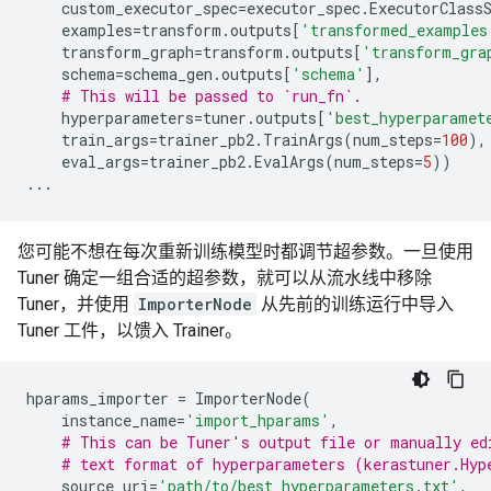
custom_executor_spec
=
executor_spec
.
ExecutorClass
examples
=
transform
.
outputs
[
'transformed_examples
transform_graph
=
transform
.
outputs
[
'transform_gra
schema
=
schema_gen
.
outputs
[
'schema'
],
# This will be passed to `run_fn`.
hyperparameters
=
tuner
.
outputs
[
'best_hyperparamet
train_args
=
trainer_pb2
.
TrainArgs
(
num_steps
=
100
),
eval_args
=
trainer_pb2
.
EvalArgs
(
num_steps
=
5
))
...
您可能不想在每次重新训练模型时都调节超参数。一旦使用
Tuner 确定一组合适的超参数，就可以从流水线中移除
Tuner，并使用
ImporterNode
从先前的训练运行中导入
Tuner 工件，以馈入 Trainer。
hparams_importer
=
ImporterNode
(
instance_name
=
'import_hparams'
,
# This can be Tuner's output file or manually ed
# text format of hyperparameters (kerastuner.Hyp
source_uri
=
'path/to/best_hyperparameters.txt'
,