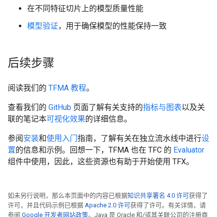
在不同特征切片上的模型质量性能
模型验证
，用于确保模型的性能保持一致
后续步骤
阅读我们的
TFMA 教程
。
查看我们的
GitHub
页面了解有关支持的
指标与图表
以及关
联的笔记本
可视化效果
的详细信息。
参阅
安装
和
使用入门
指南，了解有关在独立流水线中进行
设
置
的信息和示例。回想一下，TFMA 也在 TFC 的
Evaluator
组件中使用，因此，这些资源也有助于开始使用 TFX。
如未另行说明，那么本页面中的内容已根据
知识共享署名 4.0 许可
获得了
许可，并且代码示例已根据
Apache 2.0 许可
获得了许可。有关详情，请
参阅
Google 开发者网站政策
。Java 是 Oracle 和/或其关联公司的注册商