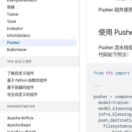
Example
Validator
转换
Pusher 组件使
Trainer
Tuner
Evaluator
使用 Push
Infra
Validator
Pusher
Pusher 流
Bulk
Inferrer
代码如下所示：
TFX 自定义组件
from
tfx
import
了解自定义组件
基于 Python 函数的组件
...
基于容器的组件
完全自定义的组件
pusher
=
compone
model
=
trainer
.
ORCHESTRATOR
model_blessing
infra_blessing
Apache Airflow
push_destinati
Apache Beam
filesystem
=
p
base_dir