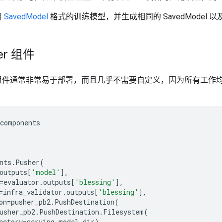
用
SavedModel
格式的训练模型，并生成相同的 SavedModel 
er 组件
水线组件通常非常易于部署，而且几乎不需要自定义，因为所有工作均由 P
components
nts
.
Pusher
(
outputs
[
'model'
],
=
evaluator
.
outputs
[
'blessing'
],
=
infra_validator
.
outputs
[
'blessing'
],
on
=
pusher_pb2
.
PushDestination
(
usher_pb2
.
PushDestination
.
Filesystem
(
ectory
=
serving_model_dir
)