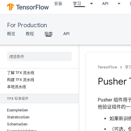
安装
学习
API
指南
新变化
For Production
TFX 云端解决方案
概览
教程
指南
API
将 Keras 与 TFX 搭配使用
移动设备和 Io
T 设备：TFX for Tensor
Flow Lite
TFX 流水线
TensorFlow
学
了解 TFX 流水线
Pushe
构建 TFX 流水线
本地流水线
TFX 标准组件
Pusher 组
他验证组件的一
Example
Gen
Statistics
Gen
如果新训
Schema
Gen
（可选，