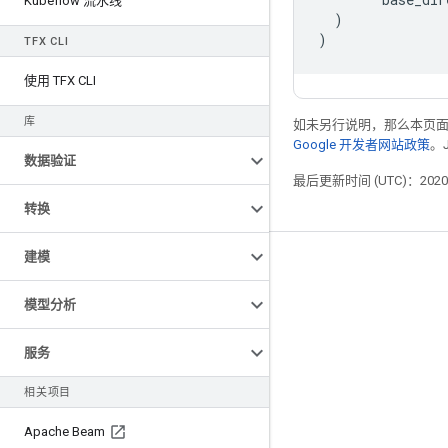
Kubeflow 流水线
)
)
TFX CLI
使用 TFX CLI
库
如未另行说明，那么本页
Google 开发者网站政策
。
数据验证
最后更新时间 (UTC)：2020-
转换
建模
掌握动态
博客
模型分析
GitHub
服务
Twitter
相关项目
哔哩哔哩
Apache Beam