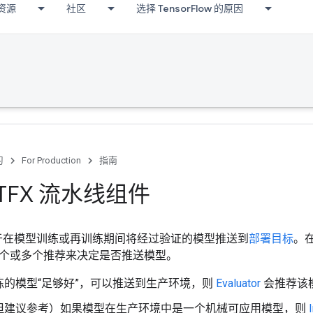
资源
社区
选择 TensorFlow 的原因
习
For Production
指南
r TFX 流水线组件
件用于在模型训练或再训练期间将经过验证的模型推送到
部署目标
。在
个或多个推荐来决定是否推送模型。
练的模型“足够好”，可以推送到生产环境，则
Evaluator
会推荐该
但建议参考）如果模型在生产环境中是一个机械可应用模型，则