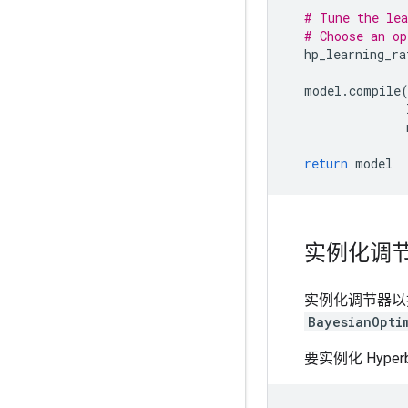
# Tune the lea
# Choose an op
hp_learning_ra
model
.
compile
return
model
实例化调
实例化调节器以执
BayesianOpti
要实例化 Hyp