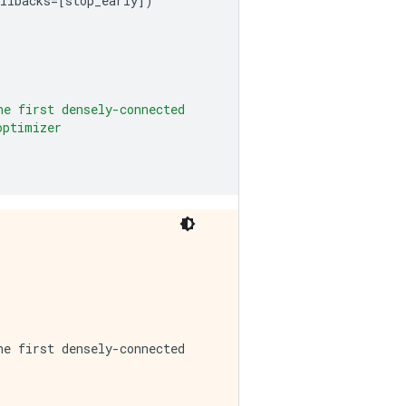
llbacks
=
[
stop_early
])
he first densely-connected
optimizer
e first densely-connected
