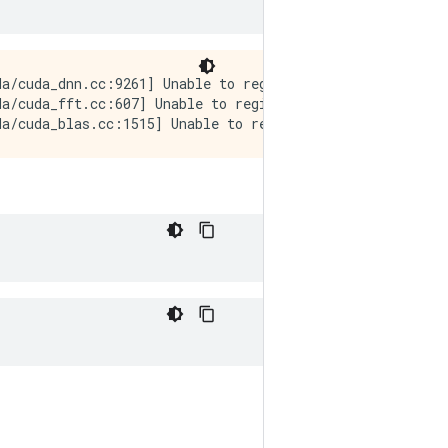
a/cuda_dnn.cc:9261] Unable to register cuDNN factory: At
a/cuda_fft.cc:607] Unable to register cuFFT factory: At