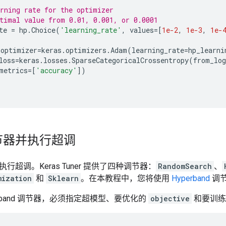
rning rate for the optimizer
timal value from 0.01, 0.001, or 0.0001
te
=
hp
.
Choice
(
'learning_rate'
,
values
=
[
1e-2
,
1e-3
,
1e-
(
optimizer
=
keras
.
optimizers
.
Adam
(
learning_rate
=
hp_learni
loss
=
keras
.
losses
.
SparseCategoricalCrossentropy
(
from_log
metrics
=
[
'accuracy'
])
节器并执行超调
行超调。Keras Tuner 提供了四种调节器：
RandomSearch
、
mization
和
Sklearn
。在本教程中，您将使用
Hyperband
调
erband 调节器，必须指定超模型、要优化的
objective
和要训练