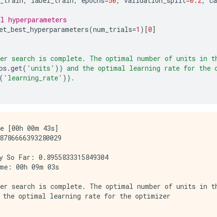
_train
,
label_train
,
epochs
=
50
,
validation_split
=
0.2
,
ca
l hyperparameters
et_best_hyperparameters
(
num_trials
=
1
)[
0
]
er search is complete. The optimal number of units in t
ps
.
get
(
'units'
)
}
 and the optimal learning rate for the 
(
'learning_rate'
)
}
.
e [00h 00m 43s]

8786666393280029

y So Far: 0.8955833315849304

me: 00h 09m 03s

er search is complete. The optimal number of units in th
 the optimal learning rate for the optimizer
