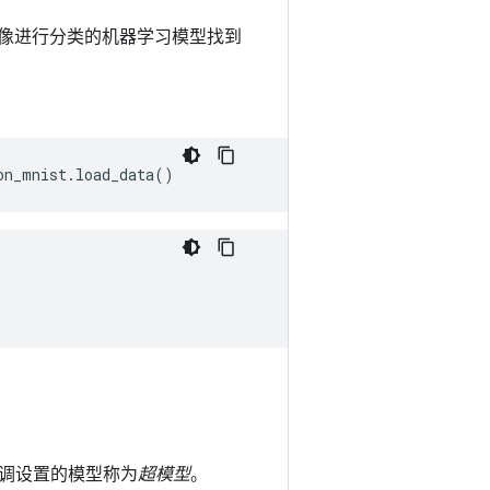
像进行分类的机器学习模型找到
on_mnist
.
load_data
()
调设置的模型称为
超模型
。