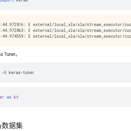
:44.972816: E external/local_xla/xla/stream_executor/cud
:44.972863: E external/local_xla/xla/stream_executor/cud
 Tuner。
-U
keras-tuner
er
as
kt
备数据集