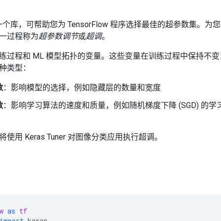
er 是一个库，可帮助您为 TensorFlow 程序选择最佳的超参数集。
一过程称为
超参数调节
或
超调
。
练过程和 ML 模型拓扑的变量。这些变量在训练过程中保持不变，
种类型：
数
：影响模型的选择，例如隐藏层的数量和宽度
数
：影响学习算法的速度和质量，例如随机梯度下降 (SGD) 的学习率以
用 Keras Tuner 对图像分类应用执行超调。
w
as
tf
import
keras