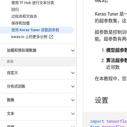
使用 TF Hub 进行文本分类
回归
Keras Tun
过拟合和欠拟合
的超参数集，这
保存和加载
使用 Keras Tuner 调整超参数
超参数是控制训
keras
.
io 上的更多示例
能。超参数有两
模型超参
加载和预处理数据
算法超参
高级
近邻数
自定义
在本教程中，您将使
分布式训练
设置
图像
文本
import
tensorflo
from
tensorflow