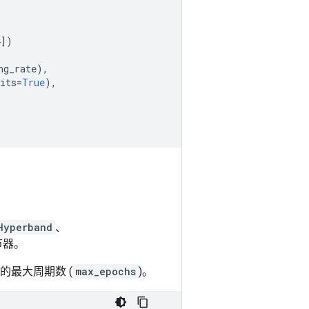
4
])
ng_rate
),
its
=
True
),
Hyperband
、
节器。
的最大周期数 (
max_epochs
)。