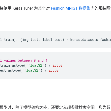
用 Keras Tuner 为某个对
Fashion MNIST 数据集
内的服装图
l_train
),
(
img_test
,
label_test
)
=
keras
.
datasets
.
fashi
l values between 0 and 1
train
.
astype
(
'float32'
)
/
255.0
est
.
astype
(
'float32'
)
/
255.0
模型时，除了模型架构之外，还要定义超参数搜索空间。您为超