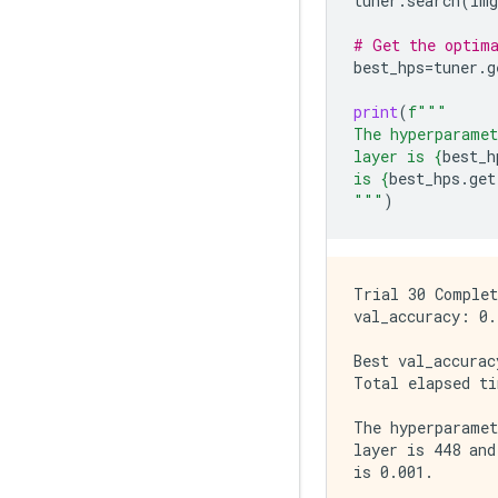
tuner
.
search
(
img
# Get the optima
best_hps
=
tuner
.
g
print
(
f
"""
The hyperparamet
layer is 
{
best_h
is 
{
best_hps
.
get
"""
)
Trial 30 Complet
val_accuracy: 0.
Best val_accurac
Total elapsed ti
The hyperparamet
layer is 448 and