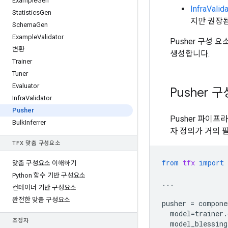
Example
Gen
InfraValida
Statistics
Gen
지만 권장됨
Schema
Gen
Example
Validator
Pusher 구성 
변환
생성합니다.
Trainer
Tuner
Evaluator
Pusher 
Infra
Validator
Pusher
Pusher 파이프
Bulk
Inferrer
자 정의가 거의 
TFX 맞춤 구성요소
from
tfx
import
맞춤 구성요소 이해하기
Python 함수 기반 구성요소
...
컨테이너 기반 구성요소
완전한 맞춤 구성요소
pusher
=
compone
model
=
trainer
.
조정자
model_blessing