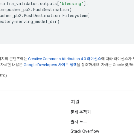
=
infra_validator
.
outputs
[
'blessing'
],
on
=
pusher_pb2
.
PushDestination
(
usher_pb2
.
PushDestination
.
Filesystem
(
ectory
=
serving_model_dir
)
페이지의 콘텐츠에는
Creative Commons Attribution 4.0 라이선스
에 따라 라이선스가 
 자세한 내용은
Google Developers 사이트 정책
을 참조하세요. 자바는 Oracle 및/
UTC)
지원
문제 추적기
출시 노트
Stack Overflow