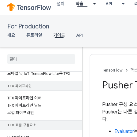
설치
학습
API
For Production
가이드
개요
튜토리얼
가이드
API
새로운 기능
TFX 클라우드 솔루션
TFX에서 Keras 사용
TensorFlow
학
모바일 및 Io
T: Tensor
Flow Lite용 TFX
Pushe
TFX 파이프라인
TFX 파이프라인 이해
Pusher 구성 
TFX 파이프라인 빌드
Pusher는 다
로컬 파이프라인
다.
TFX 표준 구성요소
Evaluator