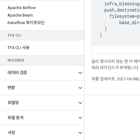
infra_blessing
Apache Airflow
push_destinati
Apache Beam
filesystem
=
p
base_dir
Kubeflow 파이프라인
)
)
TFX CLI
TFX CLI 사용
라이브러리
달리 명시되지 않는 한 이 
따라 라이선스가 부여됩니다.
데이터 검증
최종 업데이트: 2021-04-08(
변환
모델링
최신 소식 확인하기
블로그
모델 분석
GitHub
서빙
Twitter