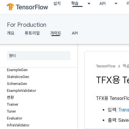
TFX에서 Keras 사용
설치
학습
API
모바일 및 IoT: TensorFlow Lite용 TFX
TFX 파이프라인
For Production
개요
튜토리얼
가이드
API
TFX 파이프라인 이해
TFX 파이프라인 빌드
로컬 파이프라인
TFX 표준 구성요소
TensorFlow
학
Example
Gen
TFX용 T
Statistics
Gen
Schema
Gen
Example
Validator
변환
TFX용 Tenso
Trainer
입력:
Tran
Tuner
Evaluator
출력: Sav
Infra
Validator