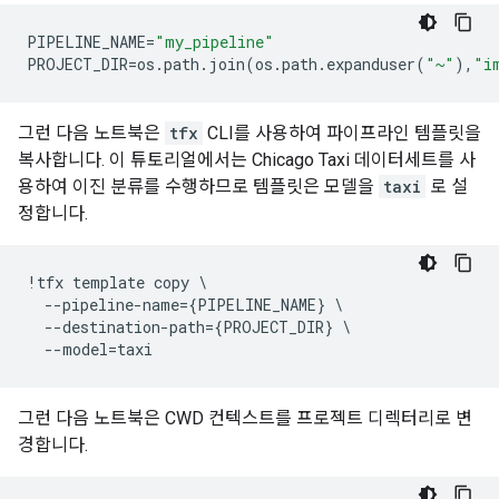
PIPELINE_NAME
=
"my_pipeline"
PROJECT_DIR
=
os
.
path
.
join
(
os
.
path
.
expanduser
(
"~"
),
"i
그런 다음 노트북은
tfx
CLI를 사용하여 파이프라인 템플릿을
복사합니다. 이 튜토리얼에서는 Chicago Taxi 데이터세트를 사
용하여 이진 분류를 수행하므로 템플릿은 모델을
taxi
로 설
정합니다.
!
tfx
template
copy
 \

--
pipeline
-
name
=
{
PIPELINE_NAME
}
 \

--
destination
-
path
=
{
PROJECT_DIR
}
 \

--
model
=
taxi
그런 다음 노트북은 CWD 컨텍스트를 프로젝트 디렉터리로 변
경합니다.