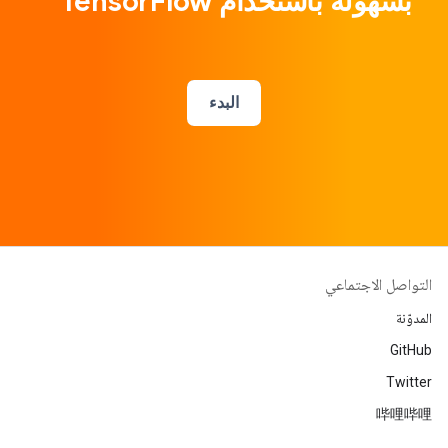
بسهولة باستخدام TensorFlow
البدء
التواصل الاجتماعي
المدوّنة
GitHub
Twitter
哔哩哔哩