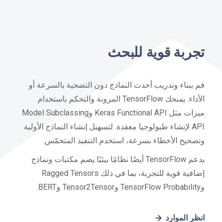
تجربة قوية للبحث
قم ببناء وتدريب أحدث النماذج دون التضحية بالسرعة أو
الأداء. يمنحك TensorFlow المرونة والتحكم باستخدام
ميزات مثل Keras Functional API وModel Subclassing
API لإنشاء طبولوجيا معقدة. لتسهيل إنشاء النماذج الأولية
وتصحيح الأخطاء بسرعة، استخدم التنفيذ المتحمّس.
يدعم TensorFlow أيضًا نظامًا بيئيًا يضم مكتبات ونماذج
إضافية قوية للتجربة، بما في ذلك Ragged Tensors
وTensorFlow Probability وTensor2Tensor وBERT.
انظر الموارد