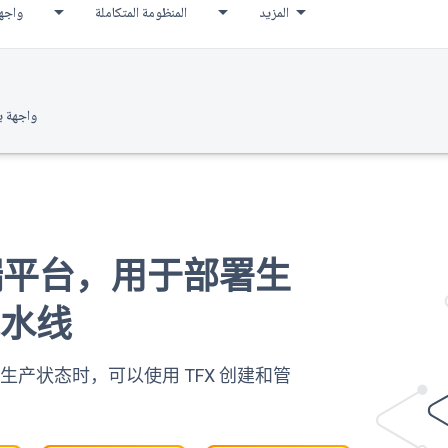
المزيد
المنظومة المتكاملة
واجهة
واجهة ب
到端平台，用于部署生
流水线
产状态时，可以使用 TFX 创建和管