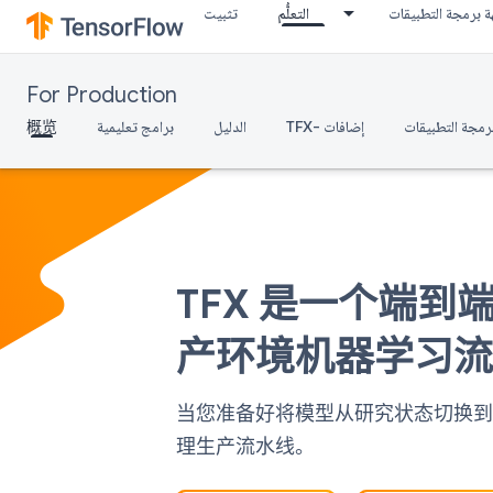
 برمجة التطبيقات
التعلُّم
تثبيت
For Production
概览
برامج تعليمية
الدليل
TFX- إضافات
رمجة التطبيقات
TFX 是一个端
产环境机器学习
当您准备好将模型从研究状态切换到生
理生产流水线。