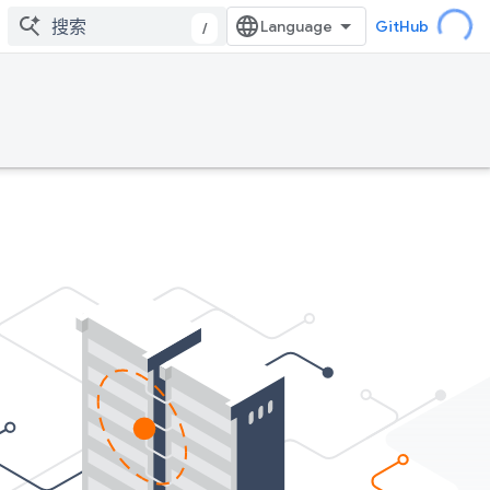
GitHub
/