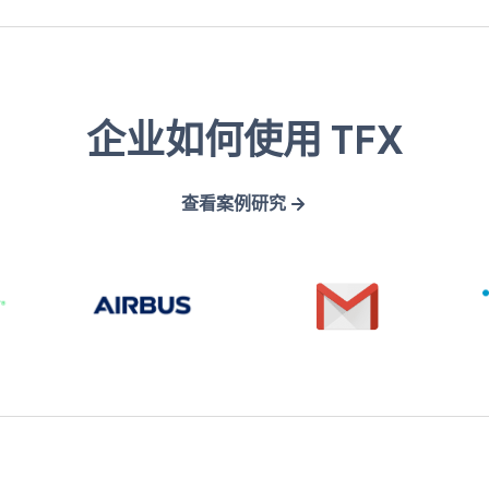
A
G
企业如何使用 TFX
i
m
r
a
查看案例研究
b
i
u
l
s