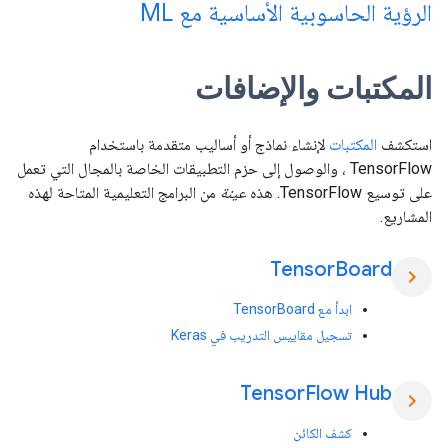
الرؤية الحاسوبية الأساسية مع ML
المكتبات والإضافات
استكشف
المكتبات
لإنشاء نماذج أو أساليب متقدمة باستخدام
TensorFlow ، والوصول إلى حزم التطبيقات الخاصة بالمجال التي تعمل
على توسيع TensorFlow. هذه
عينة
من البرامج التعليمية المتاحة لهذه
المشاريع.
Tensor
Board
chevron_right
ابدأ مع TensorBoard
تسجيل مقاييس التدريب في Keras
Tensor
Flow Hub
chevron_right
كشف الكائن