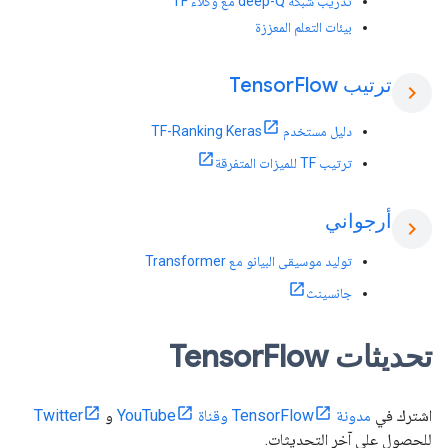
تدريب شبكة deep-Q مع وكلاء TF
بيئات التعلم المعززة
ترتيب Tensor
Flow
chevron_right
دليل مستخدم TF-Ranking Keras
ترتيب TF للميزات المتفرقة
أرجواني
chevron_right
توليد موسيقى البيانو مع Transformer
جانسينث
تحديثات Tensor
Flow
اشترك في
مدونة TensorFlow
وقناة YouTube
و
Twitter
للحصول على آخر التحديثات.