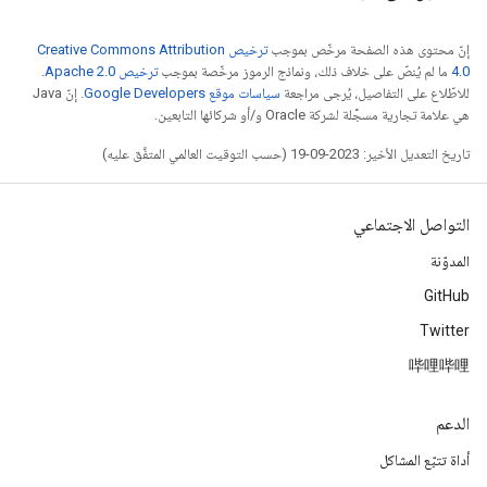
إنّ محتوى هذه الصفحة مرخّص بموجب
ترخيص Creative Commons Attribution
4.0‏
ما لم يُنصّ على خلاف ذلك، ونماذج الرموز مرخّصة بموجب
ترخيص Apache 2.0‏
.
للاطّلاع على التفاصيل، يُرجى مراجعة
سياسات موقع Google Developers‏
. إنّ Java
هي علامة تجارية مسجَّلة لشركة Oracle و/أو شركائها التابعين.
تاريخ التعديل الأخير: 2023-09-19 (حسب التوقيت العالمي المتفَّق عليه)
التواصل الاجتماعي
المدوّنة
GitHub
Twitter
哔哩哔哩
الدعم
أداة تتبّع المشاكل