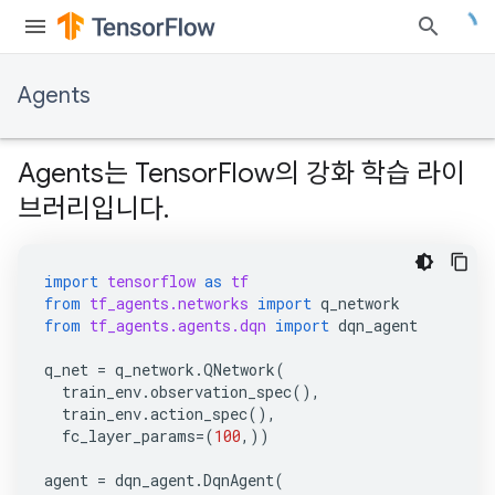
Agents
Agents는 TensorFlow의 강화 학습 라이
브러리입니다.
import
tensorflow
as
tf
from
tf_agents.networks
import
q_network
from
tf_agents.agents.dqn
import
dqn_agent
q_net
=
q_network
.
QNetwork
(
train_env
.
observation_spec
(),
train_env
.
action_spec
(),
fc_layer_params
=
(
100
,))
agent
=
dqn_agent
.
DqnAgent
(