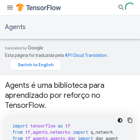
Agents
Esta página foi traduzida pela
API Cloud Translation
.
Agents é uma biblioteca para
aprendizado por reforço no
TensorFlow.
import
tensorflow
as
tf
from
tf_agents.networks
import
q_network
from
tf_agents.agents.dqn
import
dqn_agent