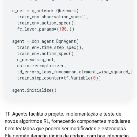
q_net
=
q_network
.
QNetwork
(
train_env
.
observation_spec
(),
train_env
.
action_spec
(),
fc_layer_params
=
(
100
,))
agent
=
dqn_agent
.
DqnAgent
(
train_env
.
time_step_spec
(),
train_env
.
action_spec
(),
q_network
=
q_net
,
optimizer
=
optimizer
,
td_errors_loss_fn
=
common
.
element_wise_squared_lo
train_step_counter
=
tf
.
Variable
(
0
))
agent
.
initialize
()
TF-Agents facilita o projeto, implementação e teste de
novos algoritmos RL, fornecendo componentes modulares
bem testados que podem ser modificados e estendidos.
Ele permite iteração rápida de código, com boa integração