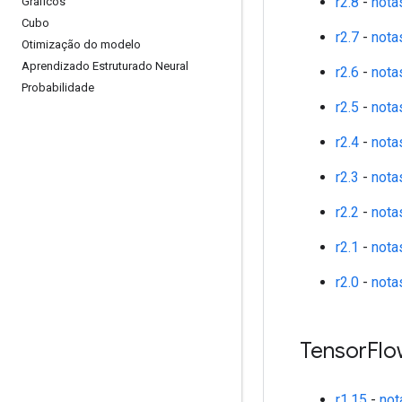
r2.8
-
nota
Gráficos
Cubo
r2.7
-
nota
Otimização do modelo
Aprendizado Estruturado Neural
r2.6
-
nota
Probabilidade
r2.5
-
nota
r2.4
-
nota
r2.3
-
nota
r2.2
-
nota
r2.1
-
nota
r2.0
-
nota
Tensor
Flo
r1.15
-
not