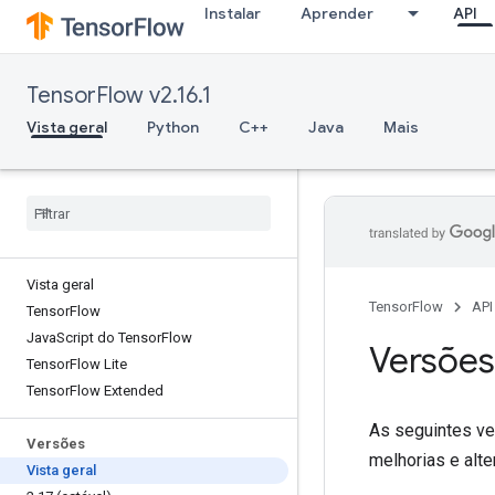
Instalar
Aprender
API
TensorFlow v2.16.1
Vista geral
Python
C++
Java
Mais
Vista geral
TensorFlow
API
Tensor
Flow
Java
Script do Tensor
Flow
Versões
Tensor
Flow Lite
Tensor
Flow Extended
As seguintes ve
Versões
melhorias e alt
Vista geral