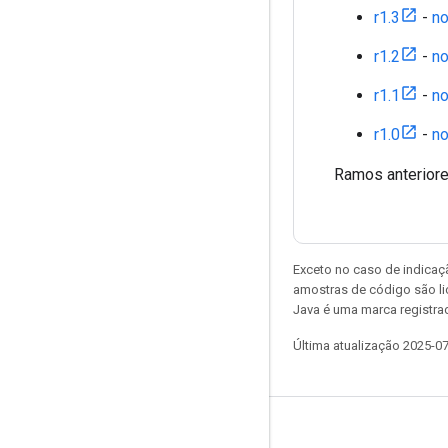
r1.3
-
no
r1.2
-
no
r1.1
-
no
r1.0
-
no
Ramos anterior
Exceto no caso de indicaç
amostras de código são l
Java é uma marca registra
Última atualização 2025-0
Permanecer conectado