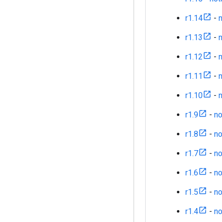
r1.14
-
r1.13
-
r1.12
-
r1.11
-
r1.10
-
r1.9
-
no
r1.8
-
no
r1.7
-
no
r1.6
-
no
r1.5
-
no
r1.4
-
no