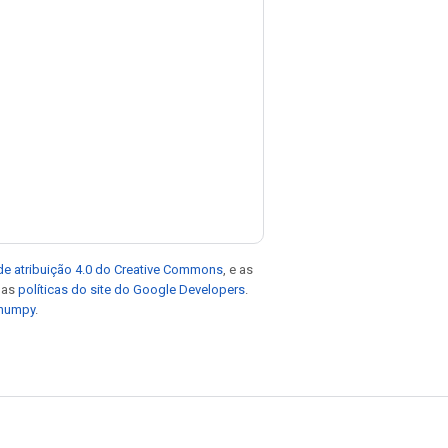
de atribuição 4.0 do Creative Commons
, e as
e as
políticas do site do Google Developers
.
 numpy
.