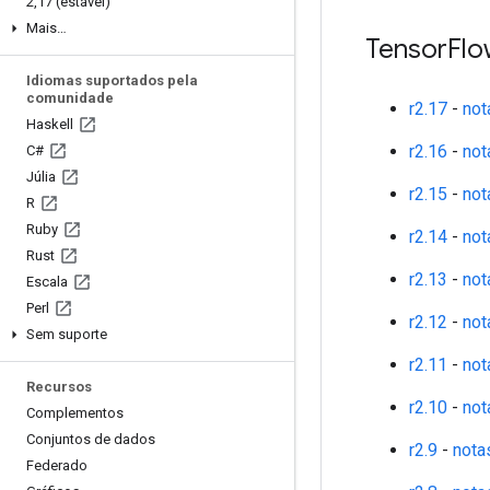
2
,
17 (estável)
Mais…
Tensor
Flo
Idiomas suportados pela
comunidade
r2.17
-
not
Haskell
r2.16
-
not
C#
Júlia
r2.15
-
not
R
Ruby
r2.14
-
not
Rust
r2.13
-
not
Escala
Perl
r2.12
-
not
Sem suporte
r2.11
-
not
Recursos
r2.10
-
not
Complementos
Conjuntos de dados
r2.9
-
nota
Federado