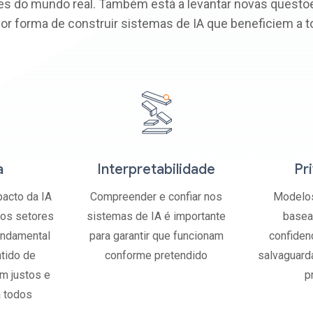
es do mundo real. Também está a levantar novas questõ
or forma de construir sistemas de IA que beneficiem a t
a
Interpretabilidade
Pr
cto da IA ​​
Compreender e confiar nos
Modelos
os setores
sistemas de IA é importante
basea
undamental
para garantir que funcionam
confiden
ntido de
conforme pretendido
salvaguard
m justos e
p
a todos