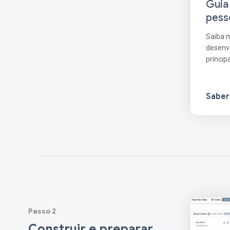
Guia
pess
Saiba m
desenvo
princip
Saber
Passo 2
Construir e preparar