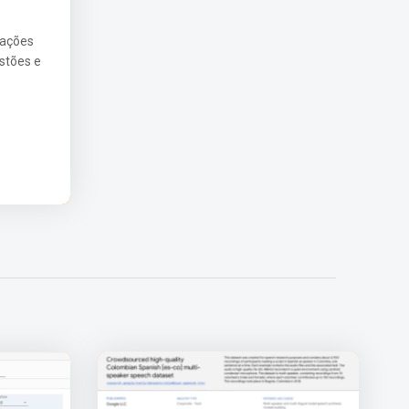
zações
estões e