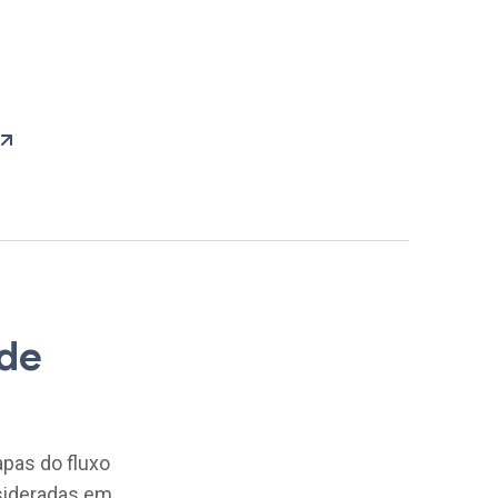
 de
apas do fluxo
sideradas em