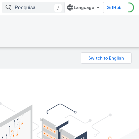
GitHub
/