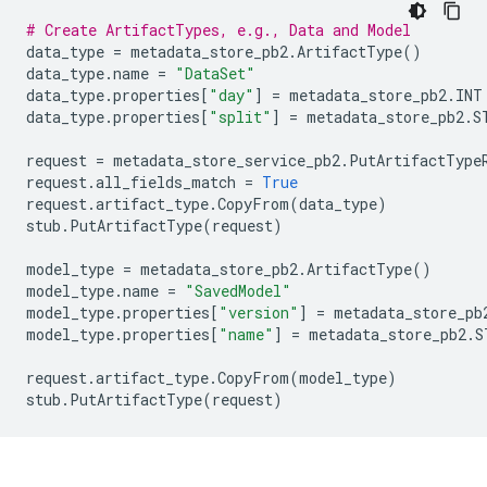
# Create ArtifactTypes, e.g., Data and Model
data_type
=
metadata_store_pb2
.
ArtifactType
()
data_type
.
name
=
"DataSet"
data_type
.
properties
[
"day"
]
=
metadata_store_pb2
.
INT
data_type
.
properties
[
"split"
]
=
metadata_store_pb2
.
S
request
=
metadata_store_service_pb2
.
PutArtifactType
request
.
all_fields_match
=
True
request
.
artifact_type
.
CopyFrom
(
data_type
)
stub
.
PutArtifactType
(
request
)
model_type
=
metadata_store_pb2
.
ArtifactType
()
model_type
.
name
=
"SavedModel"
model_type
.
properties
[
"version"
]
=
metadata_store_pb
model_type
.
properties
[
"name"
]
=
metadata_store_pb2
.
S
request
.
artifact_type
.
CopyFrom
(
model_type
)
stub
.
PutArtifactType
(
request
)