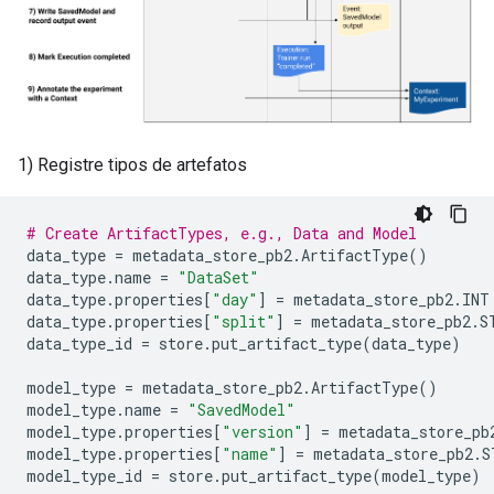
1) Registre tipos de artefatos
# Create ArtifactTypes, e.g., Data and Model
data_type
=
metadata_store_pb2
.
ArtifactType
()
data_type
.
name
=
"DataSet"
data_type
.
properties
[
"day"
]
=
metadata_store_pb2
.
INT
data_type
.
properties
[
"split"
]
=
metadata_store_pb2
.
S
data_type_id
=
store
.
put_artifact_type
(
data_type
)
model_type
=
metadata_store_pb2
.
ArtifactType
()
model_type
.
name
=
"SavedModel"
model_type
.
properties
[
"version"
]
=
metadata_store_pb
model_type
.
properties
[
"name"
]
=
metadata_store_pb2
.
S
model_type_id
=
store
.
put_artifact_type
(
model_type
)