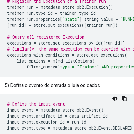
# Register the Execution of a Trainer run
trainer_run
=
metadata_store_pb2
.
Execution
()
trainer_run
.
type_id
=
trainer_type_id
trainer_run
.
properties
[
"state"
]
.
string_value
=
"RUNN
[
run_id
]
=
store
.
put_executions
([
trainer_run
])
# Query all registered Execution
executions
=
store
.
get_executions_by_id
([
run_id
])
# Similarly, the same execution can be queried with 
executions_with_conditions
=
store
.
get_executions
(
list_options
=
mlmd
.
ListOptions
(
filter_query
=
'type = "Trainer" AND propertie
5) Defina o evento de entrada e leia os dados
# Define the input event
input_event
=
metadata_store_pb2
.
Event
()
input_event
.
artifact_id
=
data_artifact_id
input_event
.
execution_id
=
run_id
input_event
.
type
=
metadata_store_pb2
.
Event
.
DECLARED