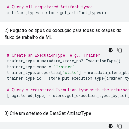
# Query all registered Artifact types.
artifact_types
=
store
.
get_artifact_types
()
2) Registre os tipos de execução para todas as etapas do
fluxo de trabalho de ML
# Create an ExecutionType, e.g., Trainer
trainer_type
=
metadata_store_pb2
.
ExecutionType
()
trainer_type
.
name
=
"Trainer"
trainer_type
.
properties
[
"state"
]
=
metadata_store_pb
trainer_type_id
=
store
.
put_execution_type
(
trainer_t
# Query a registered Execution type with the returne
[
registered_type
]
=
store
.
get_execution_types_by_id
(
3) Crie um artefato de DataSet ArtifactType