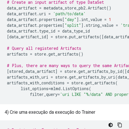
# Create an input artifact of type DataSet
data_artifact
=
metadata_store_pb2
.
Artifact
()
data_artifact
.
uri
=
'path/to/data'
data_artifact
.
properties
[
"day"
]
.
int_value
=
1
data_artifact
.
properties
[
"split"
]
.
string_value
=
'tr
data_artifact
.
type_id
=
data_type_id
[
data_artifact_id
]
=
store
.
put_artifacts
([
data_artif
# Query all registered Artifacts
artifacts
=
store
.
get_artifacts
()
# Plus, there are many ways to query the same Artifa
[
stored_data_artifact
]
=
store
.
get_artifacts_by_id
([
artifacts_with_uri
=
store
.
get_artifacts_by_uri
(
data
artifacts_with_conditions
=
store
.
get_artifacts
(
list_options
=
mlmd
.
ListOptions
(
filter_query
=
'uri LIKE "%/data" AND proper
4) Crie uma execução da execução do Trainer