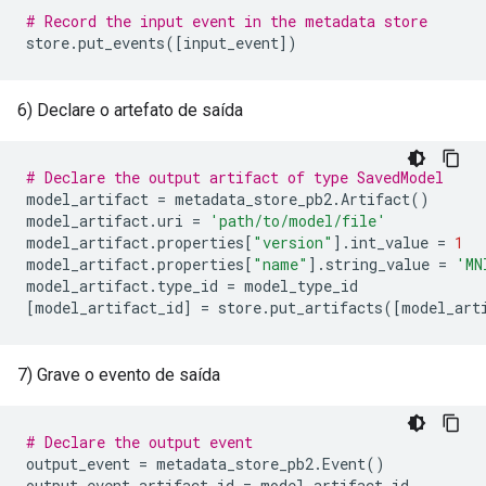
# Record the input event in the metadata store
store
.
put_events
([
input_event
])
6) Declare o artefato de saída
# Declare the output artifact of type SavedModel
model_artifact
=
metadata_store_pb2
.
Artifact
()
model_artifact
.
uri
=
'path/to/model/file'
model_artifact
.
properties
[
"version"
]
.
int_value
=
1
model_artifact
.
properties
[
"name"
]
.
string_value
=
'MN
model_artifact
.
type_id
=
model_type_id
[
model_artifact_id
]
=
store
.
put_artifacts
([
model_art
7) Grave o evento de saída
# Declare the output event
output_event
=
metadata_store_pb2
.
Event
()
output_event
.
artifact_id
=
model_artifact_id