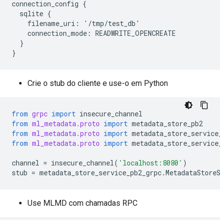
connection_config {

  sqlite {

    filename_uri: '/tmp/test_db'

    connection_mode: READWRITE_OPENCREATE

  }

Crie o stub do cliente e use-o em Python
from
grpc
import
insecure_channel
from
ml_metadata.proto
import
metadata_store_pb2
from
ml_metadata.proto
import
metadata_store_service
from
ml_metadata.proto
import
metadata_store_service
channel
=
insecure_channel
(
'localhost:8080'
)
stub
=
metadata_store_service_pb2_grpc
.
MetadataStore
Use MLMD com chamadas RPC