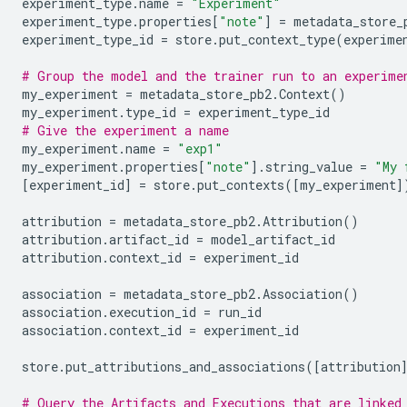
experiment_type
.
name
=
"Experiment"
experiment_type
.
properties
[
"note"
]
=
metadata_store_
experiment_type_id
=
store
.
put_context_type
(
experime
# Group the model and the trainer run to an experime
my_experiment
=
metadata_store_pb2
.
Context
()
my_experiment
.
type_id
=
experiment_type_id
# Give the experiment a name
my_experiment
.
name
=
"exp1"
my_experiment
.
properties
[
"note"
]
.
string_value
=
"My 
[
experiment_id
]
=
store
.
put_contexts
([
my_experiment
]
attribution
=
metadata_store_pb2
.
Attribution
()
attribution
.
artifact_id
=
model_artifact_id
attribution
.
context_id
=
experiment_id
association
=
metadata_store_pb2
.
Association
()
association
.
execution_id
=
run_id
association
.
context_id
=
experiment_id
store
.
put_attributions_and_associations
([
attribution
# Query the Artifacts and Executions that are linked