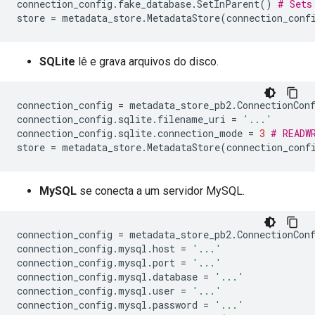
connection_config
.
fake_database
.
SetInParent
()
# Sets
store
=
metadata_store
.
MetadataStore
(
connection_conf
SQLite
lê e grava arquivos do disco.
connection_config
=
metadata_store_pb2
.
ConnectionCon
connection_config
.
sqlite
.
filename_uri
=
'...'
connection_config
.
sqlite
.
connection_mode
=
3
# READW
store
=
metadata_store
.
MetadataStore
(
connection_conf
MySQL
se conecta a um servidor MySQL.
connection_config
=
metadata_store_pb2
.
ConnectionCon
connection_config
.
mysql
.
host
=
'...'
connection_config
.
mysql
.
port
=
'...'
connection_config
.
mysql
.
database
=
'...'
connection_config
.
mysql
.
user
=
'...'
connection_config
.
mysql
.
password
=
'...'