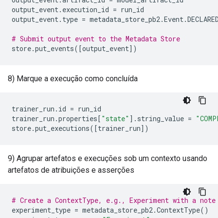
output_event
.
execution_id
=
run_id
output_event
.
type
=
metadata_store_pb2
.
Event
.
DECLARE
# Submit output event to the Metadata Store
store
.
put_events
([
output_event
])
8) Marque a execução como concluída
trainer_run
.
id
=
run_id
trainer_run
.
properties
[
"state"
]
.
string_value
=
"COMP
store
.
put_executions
([
trainer_run
])
9) Agrupar artefatos e execuções sob um contexto usando
artefatos de atribuições e asserções
# Create a ContextType, e.g., Experiment with a note
experiment_type
=
metadata_store_pb2
.
ContextType
()