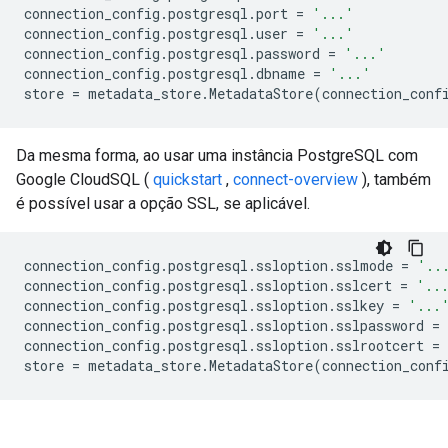
connection_config
.
postgresql
.
port
=
'...'
connection_config
.
postgresql
.
user
=
'...'
connection_config
.
postgresql
.
password
=
'...'
connection_config
.
postgresql
.
dbname
=
'...'
store
=
metadata_store
.
MetadataStore
(
connection_conf
Da mesma forma, ao usar uma instância PostgreSQL com
Google CloudSQL (
quickstart
,
connect-overview
), também
é possível usar a opção SSL, se aplicável.
connection_config
.
postgresql
.
ssloption
.
sslmode
=
'..
connection_config
.
postgresql
.
ssloption
.
sslcert
=
'..
connection_config
.
postgresql
.
ssloption
.
sslkey
=
'...
connection_config
.
postgresql
.
ssloption
.
sslpassword
=
connection_config
.
postgresql
.
ssloption
.
sslrootcert
=
store
=
metadata_store
.
MetadataStore
(
connection_conf