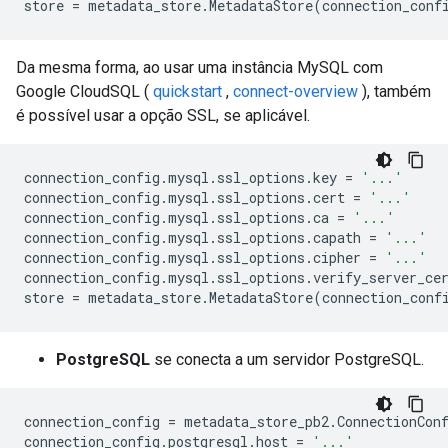
store
=
metadata_store
.
MetadataStore
(
connection_conf
Da mesma forma, ao usar uma instância MySQL com
Google CloudSQL (
quickstart
,
connect-overview
), também
é possível usar a opção SSL, se aplicável.
connection_config
.
mysql
.
ssl_options
.
key
=
'...'
connection_config
.
mysql
.
ssl_options
.
cert
=
'...'
connection_config
.
mysql
.
ssl_options
.
ca
=
'...'
connection_config
.
mysql
.
ssl_options
.
capath
=
'...'
connection_config
.
mysql
.
ssl_options
.
cipher
=
'...'
connection_config
.
mysql
.
ssl_options
.
verify_server_ce
store
=
metadata_store
.
MetadataStore
(
connection_conf
PostgreSQL
se conecta a um servidor PostgreSQL.
connection_config
=
metadata_store_pb2
.
ConnectionCon
connection_config
.
postgresql
.
host
=
'...'