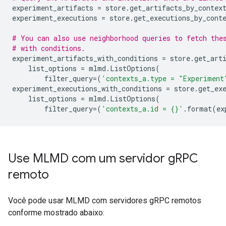
experiment_artifacts
=
store
.
get_artifacts_by_contex
experiment_executions
=
store
.
get_executions_by_cont
# You can also use neighborhood queries to fetch the
# with conditions.
experiment_artifacts_with_conditions
=
store
.
get_art
list_options
=
mlmd
.
ListOptions
(
filter_query
=
(
'contexts_a.type = "Experiment
experiment_executions_with_conditions
=
store
.
get_ex
list_options
=
mlmd
.
ListOptions
(
filter_query
=
(
'contexts_a.id = 
{}
'
.
format
(
ex
Use MLMD com um servidor g
RPC
remoto
Você pode usar MLMD com servidores gRPC remotos
conforme mostrado abaixo: