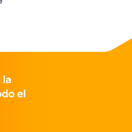
e
 la
do el