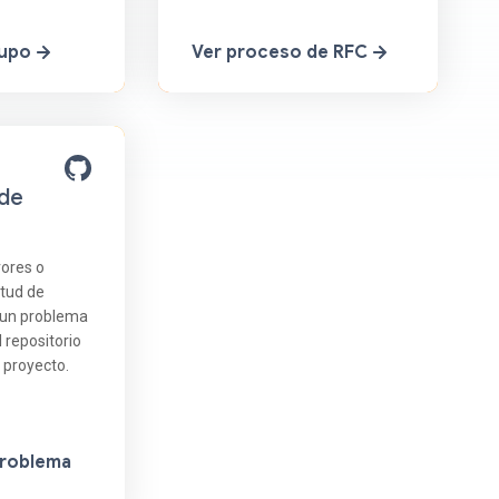
rupo
Ver proceso de RFC
 de
rores o
itud de
 un problema
l repositorio
 proyecto.
problema