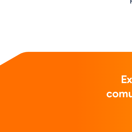
Ex
comu