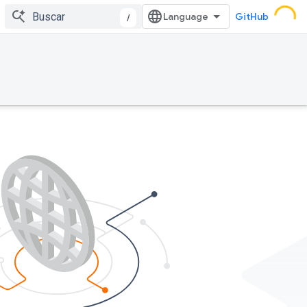
GitHub
/