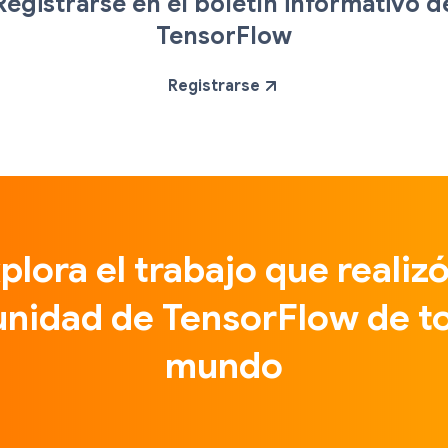
Registrarse en el boletín informativo d
TensorFlow
Registrarse
plora el trabajo que realizó
nidad de TensorFlow de to
mundo