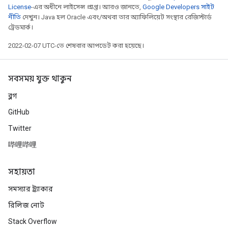
  datasets              Name(s) of the dataset(s) to 
License
-এর অধীনে লাইসেন্স প্রাপ্ত। আরও জানতে,
Google Developers সাইট
                        dir. See https://www.tensorfl
নীতি
দেখুন। Java হল Oracle এবং/অথবা তার অ্যাফিলিয়েট সংস্থার রেজিস্টার্ড
                        accepted values.

ট্রেডমার্ক।
optional arguments:

2022-02-07 UTC-তে শেষবার আপডেট করা হয়েছে।
  -h, --help            show this help message and ex
  --helpfull            show full help message and ex
  --datasets DATASETS_KEYWORD [DATASETS_KEYWORD ...]

সবসময় যুক্ত থাকুন
                        Datasets can also be provided
ব্লগ
Debug & tests:

GitHub
  --pdb Enter post-mortem debugging mode if an except
Twitter
  --overwrite           Delete pre-existing dataset i
  --max_examples_per_split [MAX_EXAMPLES_PER_SPLIT]

哔哩哔哩
                        When set, only generate the f
                        to 1), rather than the full d
সহায়তা
                        execute the `_split_generator
                        original data), but skip `_ge
সমস্যার ট্র্যাকার
Paths:

রিলিজ নোট
  --data_dir DATA_DIR   Where to place datasets. Defa
Stack Overflow
                        `~/tensorflow_datasets/` or `