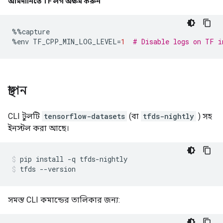
আমদানিতে TF লগ অক্ষম করুন
%%
capture
%
env TF_CPP_MIN_LOG_LEVEL
=
1
# Disable logs on TF i
স্থাপন
CLI টুলটি
tensorflow-datasets
(বা
tfds-nightly
) সহ
ইনস্টল করা আছে।
pip install 
-
q tfds
-
nightly
tfds 
--
version
সমস্ত CLI কমান্ডের তালিকার জন্য: