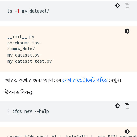
ls 
-
1
 my_dataset
/
__init__.py

checksums.tsv

dummy_data/

my_dataset.py

আরও তথ্যের জন্য আমাদের
লেখার ডেটাসেট গাইড
দেখুন।
উপলব্ধ বিকল্প:
tfds new 
--
help
usage: tfds new [-h] [--helpfull] [--dir DIR] dataset