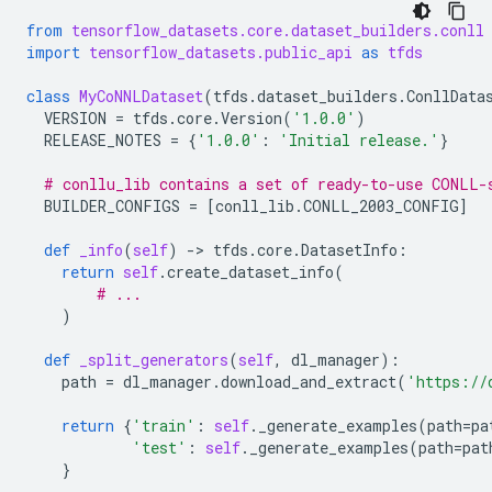
from
tensorflow_datasets.core.dataset_builders.conll
import
tensorflow_datasets.public_api
as
tfds
class
MyCoNNLDataset
(
tfds
.
dataset_builders
.
ConllData
VERSION
=
tfds
.
core
.
Version
(
'1.0.0'
)
RELEASE_NOTES
=
{
'1.0.0'
:
'Initial release.'
}
# conllu_lib contains a set of ready-to-use CONLL-
BUILDER_CONFIGS
=
[
conll_lib
.
CONLL_2003_CONFIG
]
def
_info
(
self
)
-
> 
tfds
.
core
.
DatasetInfo
:
return
self
.
create_dataset_info
(
# ...
)
def
_split_generators
(
self
,
dl_manager
):
path
=
dl_manager
.
download_and_extract
(
'https://
return
{
'train'
:
self
.
_generate_examples
(
path
=
pa
'test'
:
self
.
_generate_examples
(
path
=
pat
}