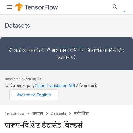
Datasets
टीएफडीएस अब
क्रोइसैन 🥐 प्रारूप का
समर्थन करता है! अधिक जानने के लिए
दस्तावेज़
पढ़ें.
इस पेज का अनुवाद
Cloud Translation API
से किया गया है.
TensorFlow
संसाधन
Datasets
मार्गदर्शिका
प्रारूप-विशिष्ट डेटासेट बिल्डर्स