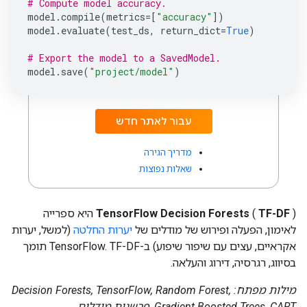
# Compute model accuracy.
יערות החלטה.
model
.
compile
(
metrics
=
[
"accuracy"
])
model
.
evaluate
(
test_ds
,
return_dict
=
True
)
YDF מרחיב את העוצמה של TF-DF, ומציע
תכונות חדשות, API פשוט יותר, זמני אימון
# Export the model to a SavedModel.
model
.
save
(
"project/model"
)
מהירים יותר, תיעוד מעודכן ותאימות משופרת
לספריות ML פופולריות.
עבור לאתר חדש
מדריך הגירה
שאלות נפוצות
TF-DF
(
TensorFlow Decision Forests
) היא ספרייה
לאימון, הפעלה ופירוש של מודלים של
יערות החלטה
(למשל, יערות
אקראיים, עצים עם שיפור שיפוע) ב-TensorFlow. TF-DF תומך
בסיווג, רגרסיה, דירוג והעלאה.
מילות מפתח: Decision Forests, TensorFlow, Random Forest,
Gradient Boosted Trees, CART, פרשנות מודלים.