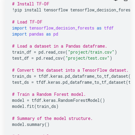
# Install TF-DF
!
pip
install
tensorflow
tensorflow_decision_forest
# Load TF-DF
import
tensorflow_decision_forests
as
tfdf
import
pandas
as
pd
# Load a dataset in a Pandas dataframe.
train_df
=
pd
.
read_csv
(
"project/train.csv"
)
test_df
=
pd
.
read_csv
(
"project/test.csv"
)
# Convert the dataset into a TensorFlow dataset.
train_ds
=
tfdf
.
keras
.
pd_dataframe_to_tf_dataset
(
t
test_ds
=
tfdf
.
keras
.
pd_dataframe_to_tf_dataset
(
te
# Train a Random Forest model.
model
=
tfdf
.
keras
.
RandomForestModel
()
model
.
fit
(
train_ds
)
# Summary of the model structure.
model
.
summary
()
YDF
היא הספרייה החדשה של גוגל להכשרת