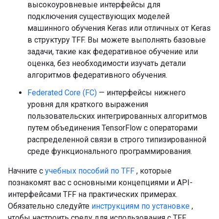
высокоуровневые интерфейсы для
подключения существующих моделей
машинного обучения Keras или отличных от Keras
в структуру TFF. Вы можете выполнять базовые
задачи, такие как федеративное обучение или
оценка, без необходимости изучать детали
алгоритмов федеративного обучения.
Federated Core (FC)
— интерфейсы нижнего
уровня для краткого выражения
пользовательских интегрированных алгоритмов
путем объединения TensorFlow с операторами
распределенной связи в строго типизированной
среде функционального программирования.
Начните с
учебных пособий по TFF
, которые
познакомят вас с основными концепциями и API-
интерфейсами TFF на практических примерах.
Обязательно следуйте
инструкциям по установке
,
чтобы настроить среду для использования с TFF.