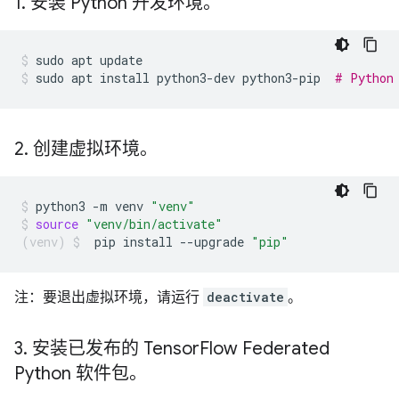
1
.
安装 Python 开发环境。
sudo
apt
update
sudo
apt
install
python3-dev
python3-pip
# Python
2
.
创建虚拟环境。
python3
-m
venv
"venv"
source
"venv/bin/activate"
pip
install
--upgrade
"pip"
注：要退出虚拟环境，请运行
deactivate
。
3
.
安装已发布的 Tensor
Flow Federated
Python 软件包。