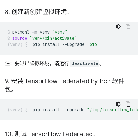
8
.
创建新创建虚拟环境。
python3
-m
venv
"venv"
source
"venv/bin/activate"
pip
install
--upgrade
"pip"
注：要退出虚拟环境，请运行
deactivate
。
9
.
安装 Tensor
Flow Federated Python 软件
包。
pip
install
--upgrade
"/tmp/tensorflow_fed
10
.
测试 Tensor
Flow Federated。