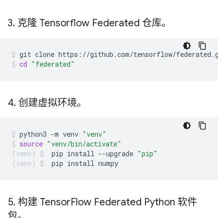
3
.
克隆 Tensorflow Federated 仓库。
git
clone
https://github.com/tensorflow/federated.
cd
"federated"
4
.
创建虚拟环境。
python3
-m
venv
"venv"
source
"venv/bin/activate"
pip
install
--upgrade
"pip"
pip
install
numpy
5
.
构建 Tensor
Flow Federated Python 软件
包。