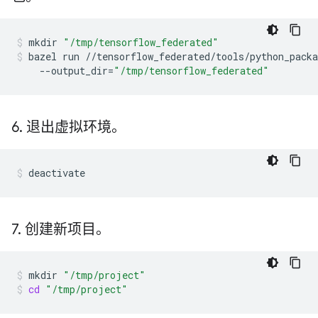
mkdir
"/tmp/tensorflow_federated"
bazel
run
//tensorflow_federated/tools/python_pack
--output_dir
=
"/tmp/tensorflow_federated"
6
.
退出虚拟环境。
deactivate
7
.
创建新项目。
mkdir
"/tmp/project"
cd
"/tmp/project"