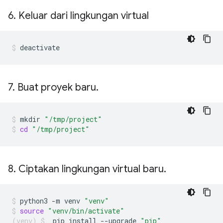
6
.
Keluar dari lingkungan virtual
deactivate
7
.
Buat proyek baru
.
mkdir
"/tmp/project"
cd
"/tmp/project"
8
.
Ciptakan lingkungan virtual baru
.
python3
-m
venv
"venv"
source
"venv/bin/activate"
pip
install
--upgrade
"pip"