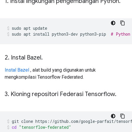
1
.
Instal lingkungan pengembangan Python
.
sudo
apt
update
sudo
apt
install
python3-dev
python3-pip
# Python
2
.
Instal Bazel
.
Instal Bazel
, alat build yang digunakan untuk
mengkompilasi Tensorflow Federated.
3
.
Kloning repositori Federasi Tensorflow
.
git
clone
https://github.com/google-parfait/tensor
cd
"tensorflow-federated"