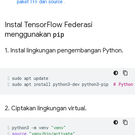
paket TFF dari source
.
Instal Tensor
Flow Federasi
menggunakan
pip
1
.
Instal lingkungan pengembangan Python
.
sudo
apt
update
sudo
apt
install
python3-dev
python3-pip
# Python
2
.
Ciptakan lingkungan virtual
.
python3
-m
venv
"venv"
source
"venv/bin/activate"