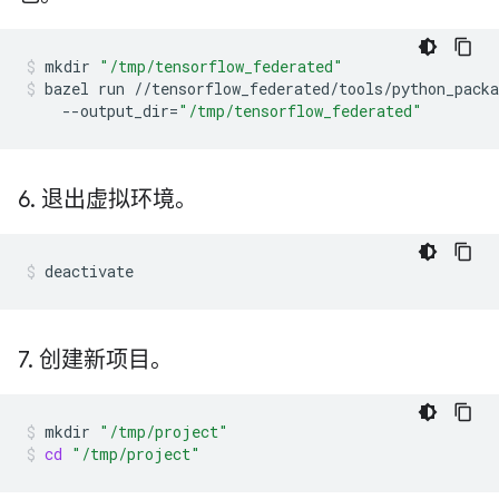
mkdir
"/tmp/tensorflow_federated"
bazel
run
//tensorflow_federated/tools/python_pack
--output_dir
=
"/tmp/tensorflow_federated"
6
.
退出虚拟环境。
deactivate
7
.
创建新项目。
mkdir
"/tmp/project"
cd
"/tmp/project"