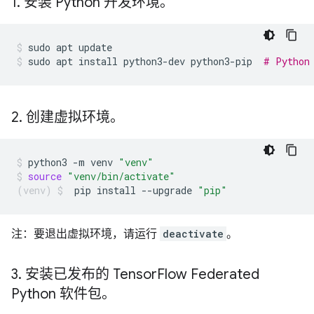
1
.
安装 Python 开发环境。
sudo
apt
update
sudo
apt
install
python3-dev
python3-pip
# Python
2
.
创建虚拟环境。
python3
-m
venv
"venv"
source
"venv/bin/activate"
pip
install
--upgrade
"pip"
注：要退出虚拟环境，请运行
deactivate
。
3
.
安装已发布的 Tensor
Flow Federated
Python 软件包。