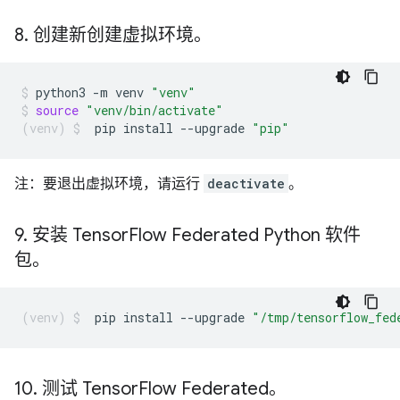
8
.
创建新创建虚拟环境。
python3
-m
venv
"venv"
source
"venv/bin/activate"
pip
install
--upgrade
"pip"
注：要退出虚拟环境，请运行
deactivate
。
9
.
安装 Tensor
Flow Federated Python 软件
包。
pip
install
--upgrade
"/tmp/tensorflow_fed
10
.
测试 Tensor
Flow Federated。