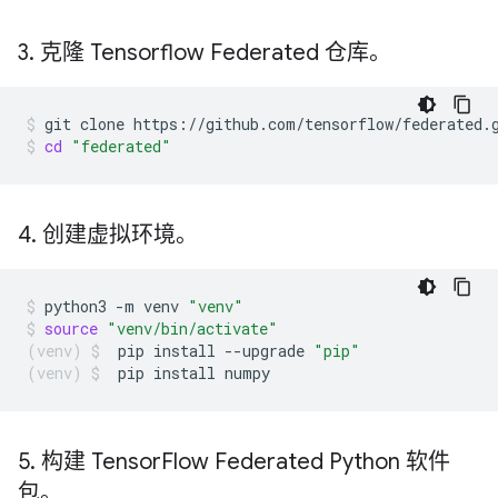
3
.
克隆 Tensorflow Federated 仓库。
git
clone
https://github.com/tensorflow/federated.
cd
"federated"
4
.
创建虚拟环境。
python3
-m
venv
"venv"
source
"venv/bin/activate"
pip
install
--upgrade
"pip"
pip
install
numpy
5
.
构建 Tensor
Flow Federated Python 软件
包。