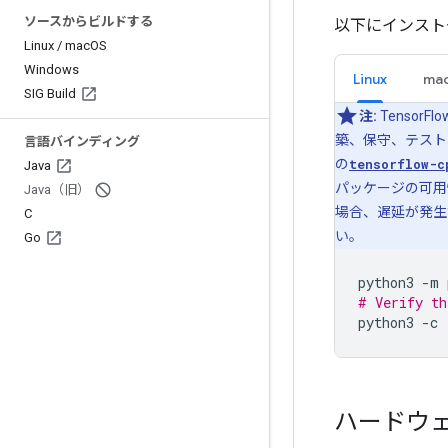
ソースからビルドする
以下にインスト
Linux
/
mac
OS
Windows
Linux
ma
SIG Build
注:
TensorFl
築、保守、テスト
言語バインディング
の
tensorflow-c
Java
パッケージの可用
Java（旧）
場合、遅延が発生
C
い。
Go
python3
-m
# Verify th
python3
-c
ハードウ