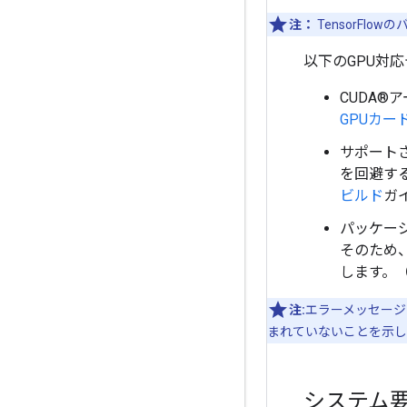
注：
TensorFlow
以下のGPU対
CUDA®ア
GPUカー
サポートさ
を回避す
ビルド
ガ
パッケー
そのため
します。
注:
エラーメッセージ「Sta
まれていないことを示し
システム