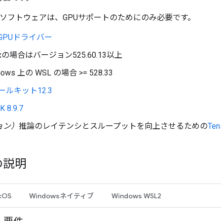
A®ソフトウェアは、GPUサポートのためにのみ必要です。
® GPUドライバー
uxの場合はバージョン525.60.13以上
dows 上の WSL の場合 >= 528.33
ールキット12.3
 8.9.7
ョン）
推論のレイテンシとスループットを向上させるための
Ten
の説明
cOS
Windowsネイティブ
Windows WSL2