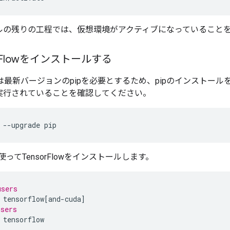
ルの残りの工程では、仮想環境がアクティブになっていること
Flowをインストールする
Flowは最新バージョンのpipを必要とするため、pipのインスト
実行されていることを確認してください。
--upgrade
使ってTensorFlowをインストールします。
users
tensorflow
[
and-cuda
]
users