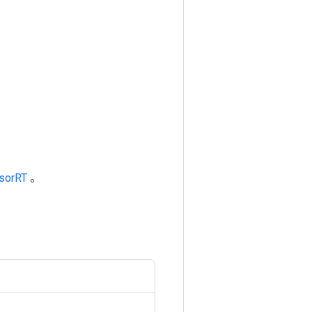
sorRT
。