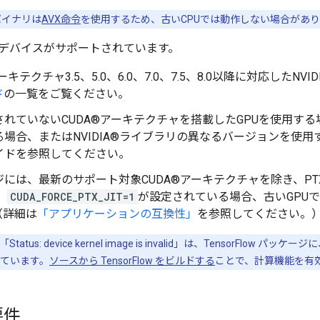
のバイナリは
AVX命令
を使用するため、古いCPUでは動作しない場合があ
応デバイスがサポートされています。
ーキテクチャ3.5、5.0、6.0、7.0、7.5、8.0以降に対応したNVID
ド
の一覧をご覧ください。
れていないCUDA®アーキテクチャを搭載したGPUを使用する場
る場合、またはNVIDIA®ライブラリの異なるバージョンを使
イドを参照してください。
ジには、最新のサポート対象CUDA®アーキテクチャを除き、P
、
CUDA_FORCE_PTX_JIT=1
が設定されている場合、古いGPUではT
（詳細は
「アプリケーションの互換性」
を参照してください。
tus: device kernel image is invalid」は、TensorFlow
ています。
ソースから TensorFlow をビルドする
ことで、計算機能を有
要件