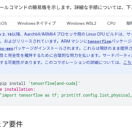
ールコマンドの簡易版を示します。詳細な手順については、下
cOS
Windowsネイティブ
Windows WSL2
CPU
毎
ow
2.10
以降、Aarch64/ARM64 プロセッサ用の Linux CPU ビルド
、およびリリースされています。ARM マシンに
tensorflow
パッケージ
pu-aws
パッケージがインストールされます。これらは現状のまま提供されます。T
性と完全性を維持するために合理的な努力を払います。サードパーティが 
する可能性があります。このコラボレーションの詳細については、
こち
pip
install
'tensorflow[and-cuda]'
e installation:
"import tensorflow as tf; print(tf.config.list_physical
ェア要件