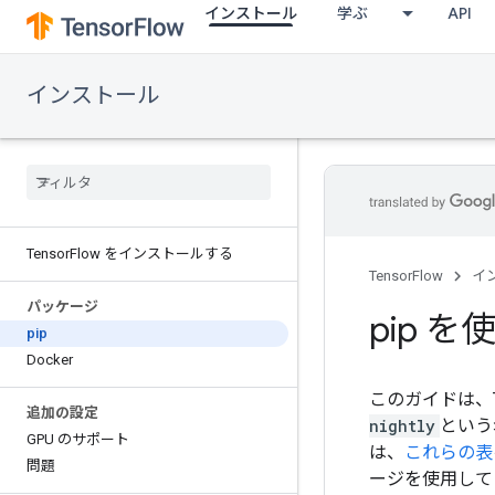
インストール
学ぶ
API
インストール
Tensor
Flow をインストールする
TensorFlow
イ
パッケージ
pip を
pip
Docker
このガイドは、T
追加の設定
nightly
という
GPU のサポート
は、
これらの表
問題
ージを使用して