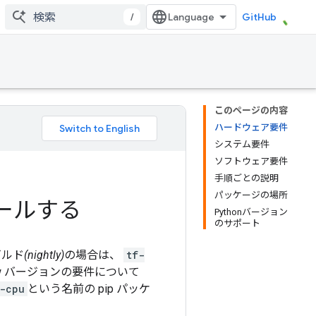
/
GitHub
このページの内容
ハードウェア要件
システム要件
ソフトウェア要件
手順ごとの説明
パッケージの場所
トールする
Pythonバージョン
のサポート
ビルド
(nightly)
の場合は、
tf-
low バージョンの要件について
w-cpu
という名前の pip パッケ