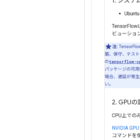
1
.
システ
Ubun
Tensor
ビューショ
注:
TensorFl
築、保守、テスト
の
tensorflow-c
パッケージの可用
場合、遅延が発生
い。
2
.
GPUの
CPU上での
NVIDIA 
コマンドを