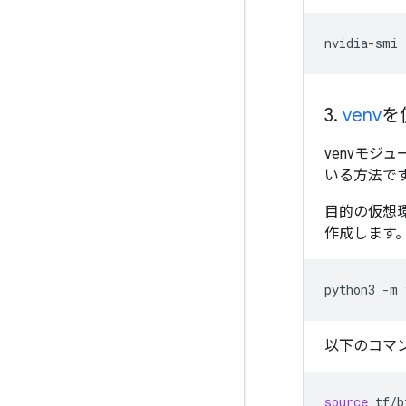
3
.
venv
を
venvモジ
いる方法で
目的の仮想
作成します
python3
-m
以下のコマ
source
tf/b