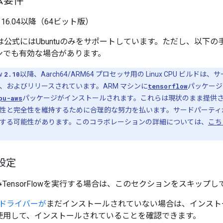
ム要件
tu 16.04以降（64ビット版）
Flowは公式にはUbuntuのみをサポートしています。ただし、以下の
ンでも有効な場合があります。
ow
2.10
以降、Aarch64/ARM64 プロセッサ用の Linux CPU ビルド
、およびリリースされています。ARM マシンに
tensorflow
パッケージ
pu-aws
パッケージがインストールされます。これらは現状のまま提供されます。T
性と完全性を維持するために合理的な努力を払います。サードパーティが 
する可能性があります。このコラボレーションの詳細については、
こち
設定
みTensorFlowを実行する場合は、このセクションをスキップ
GPUドライバーが
まだインストールされていない場合は、インスト
使用して、インストールされていることを確認できます。