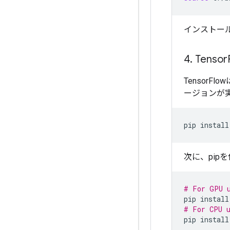
インストー
4
.
Tensor
Tensor
ージョンが
pip
install
次に、pipを
# For GPU 
pip
install
# For CPU 
pip
install