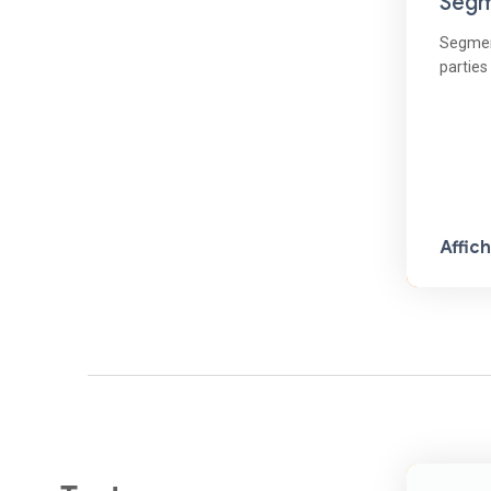
Segm
Segmen
parties
Affic