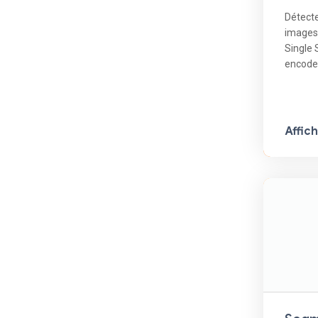
Détect
images 
Single 
encodeu
Affic