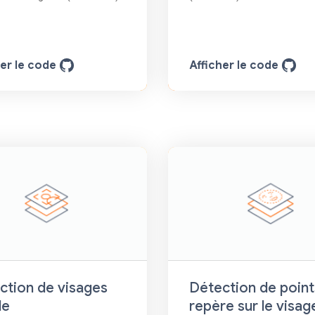
her le code
Afficher le code
ction de visages
Détection de point
le
repère sur le visag