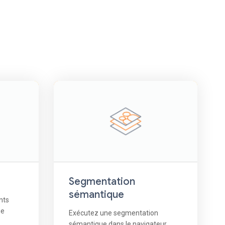
Segmentation
sémantique
nts
ge
Exécutez une segmentation
sémantique dans le navigateur