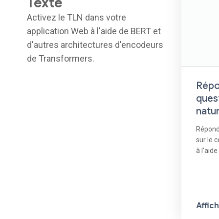
Texte
Activez le TLN dans votre
application Web à l'aide de BERT et
d'autres architectures d'encodeurs
de Transformers.
Répo
ques
natur
Répond
sur le 
à l'aid
Affic