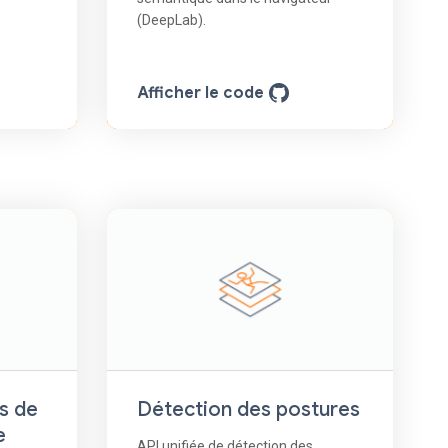
(DeepLab).
Afficher le code
s de
Détection des postures
e
API unifiée de détection des