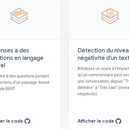
nses à des
Détection du nivea
tions en langage
négativité d'un tex
el
Attribuez un score à l'impac
qu'un commentaire peut avo
ez à des questions portant
une conversation, depuis "T
contenu d'un passage donné
délétère" à "Très sain" (nive
e de BERT.
négativité).
her le code
Afficher le code