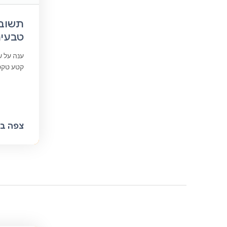
תשוב
טבעי
ענה על 
קטע טקסט 
צפה בק