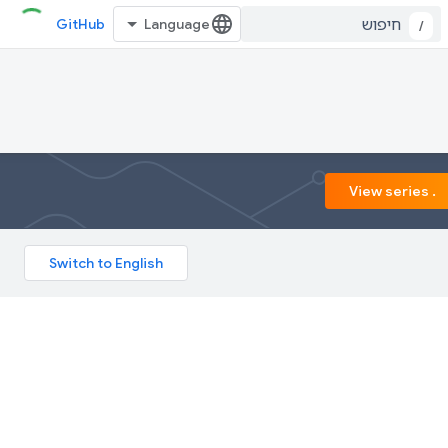
GitHub
/
. View series