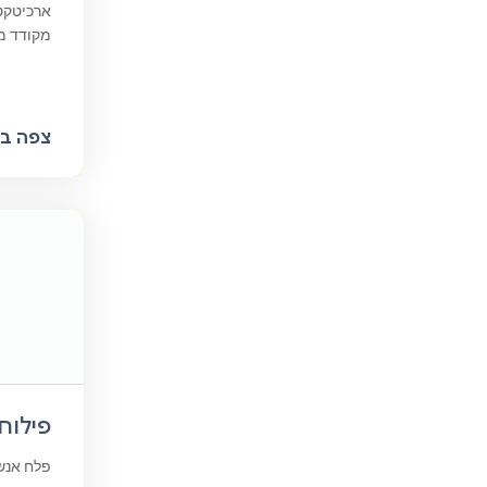
ארכיטקטו
מקודד מותאם
צפה בק
פילוח 
פלח אנשי