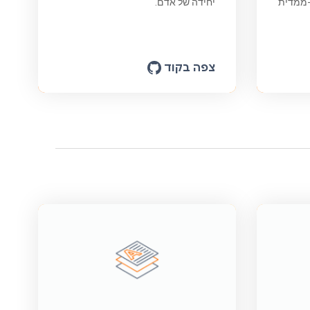
לת-ממדית
יחידה של אדם.
צפה בקוד