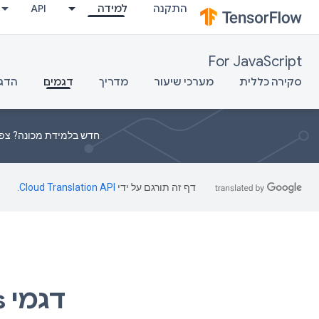
התקנה
למידה
API
For JavaScript
סקירה כללית
מערכי שיעור
מדריך
דגמים
הדג
חדש בלמידת מכונה? צפה בקורס וידאו כ
דף זה תורגם על ידי
Cloud Translation API
.
דגמי TensorFlow.js