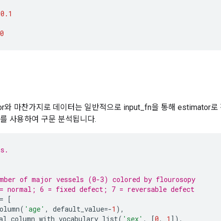
0.1
0
ator와 마찬가지로 데이터는 일반적으로 input_fn을 통해 estimato
를 사용하여 구문 분석됩니다.
ns.
mber of major vessels (0-3) colored by flourosopy
= normal; 6 = fixed defect; 7 = reversable defect
=
[
olumn
(
'age'
,
default_value
=-
1
),
al_column_with_vocabulary_list
(
'sex'
,
[
0
,
1
]),