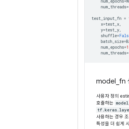
num_epochs
=
N
num_threads
=
test_input_fn
=
x
=
test_x
,
y
=
test_y
,
shuffle
=
Fals
batch_size
=
B
num_epochs
=
1
num_threads
=
model
_
fn
사용자 정의 est
호출하는
model
tf.keras.lay
사용하는 경우 조
특성을 더 쉽게 