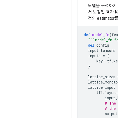
모델을 구성하기 위
서 보정된 격자 K
정의 estimato
def
model_fn
(
fea
"""model_fn f
del
config
input_tensors
inputs
=
{
key
:
tf
.
ke
}
lattice_sizes
lattice_monoto
lattice_input
tfl
.
layers
input_
# The 
# the 
output