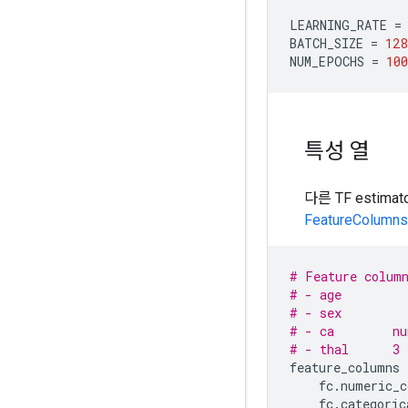
LEARNING_RATE
=
BATCH_SIZE
=
128
NUM_EPOCHS
=
100
특성 열
다른 TF estim
FeatureColumns
# Feature colum
# - age
# - sex
# - ca        nu
# - thal      3 
feature_columns
fc
.
numeric_c
fc
.
categoric