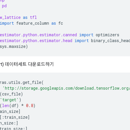
pd
w_lattice
as
tfl
import
feature_column
as
fc
estimator.python.estimator.canned
import
optimizers
estimator.python.estimator.head
import
binary_class_hea
sys
.
maxsize
)
(Heart) 데이터세트 다운로드하기
ras
.
utils
.
get_file
(
'http://storage.googleapis.com/download.tensorflow.org
(
csv_file
)
'target'
)
(
len
(
df
)
*
0.8
)
ain_size
]
[:
train_size
]
n_size
:]
train_size
:]