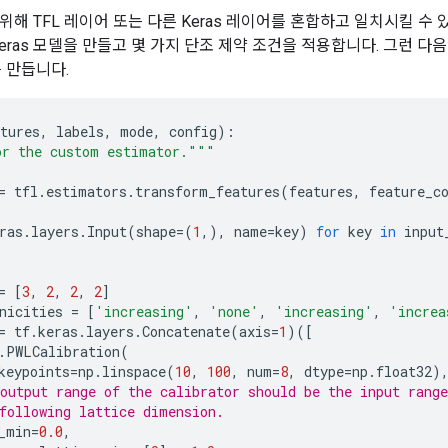
해 TFL 레이어 또는 다른 Keras 레이어를 혼합하고 일치시킬 수 
eras 모델을 만들고 몇 가지 단조 제약 조건을 적용합니다. 그런 다음
r를 만듭니다.
tures
,
labels
,
mode
,
config
):
or the custom estimator."""
=
tfl
.
estimators
.
transform_features
(
features
,
feature_c
ras
.
layers
.
Input
(
shape
=
(
1
,),
name
=
key
)
for
key
in
input
=
[
3
,
2
,
2
,
2
]
nicities
=
[
'increasing'
,
'none'
,
'increasing'
,
'increa
=
tf
.
keras
.
layers
.
Concatenate
(
axis
=
1
)([
.
PWLCalibration
(
keypoints
=
np
.
linspace
(
10
,
100
,
num
=
8
,
dtype
=
np
.
float32
)
output range of the calibrator should be the input range
following lattice dimension.
_min
=
0.0
,