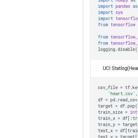
import
pandas
as
import
sys
import
tensorflo
from
tensorflow
from
tensorflow_
from
tensorflow_
logging
.
disable
(
UCI Statlog
csv_file
=
tf
.
ke
'heart.csv'
,
df
=
pd
.
read_csv
target
=
df
.
pop
(
train_size
=
int
train_x
=
df
[:
tr
train_y
=
target
test_x
=
df
[
trai
test_y
=
target
[