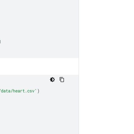
d
/data/heart.csv'
)