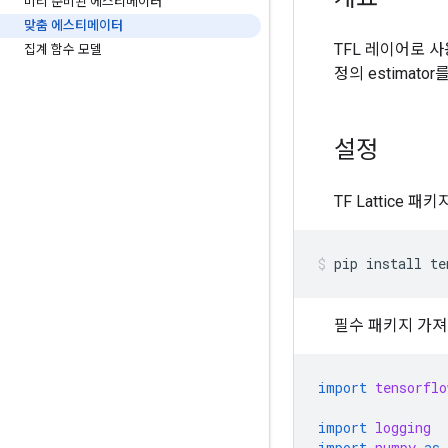
미리 준비된 에스티메이터
맞춤 에스티메이터
TFL 레이어로 사
집계 함수 모델
정의 estimat
설정
TF Lattice 
pip
install
te
필수 패키지 가
import
tensorflo
import
logging
import
numpy
as