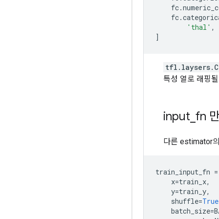
fc
.
numeric_c
fc
.
categoric
'thal'
,
]
tfl.laysers.
특성 열로 래핑될
input
_
fn 
다른 estimat
train_input_fn
=
x
=
train_x
,
y
=
train_y
,
shuffle
=
True
batch_size
=
B