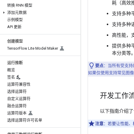
耗（高效
转换 RNN 模型
添加元数据
支持多种
示例模型
支持多种语言，
API 更新
高性能，
创建模型
提供多种
Tensor
Flow Lite Model Maker
本分类等
运行推断
要点
：当所有受支持的运算
概览
如果仅使用支持常见图像分类模型
签名
运算符兼容性
选择运算符
开发工作
自定义运算符
融合运算符
以下指南介绍了
运算符版本
选择运算符许可名单
注意
：若要让性能、