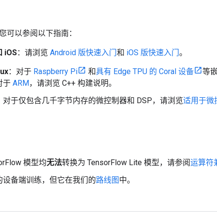
您可以参阅以下指南：
和 iOS
：请浏览
Android 版快速入门
和
iOS 版快速入门
。
ux
：对于
Raspberry Pi
和
具有 Edge TPU 的 Coral 设备
等
对于
ARM
，请浏览 C++ 构建说明。
：对于仅包含几千字节内存的微控制器和 DSP，请浏览
适用于微控制
orFlow 模型均
无法
转换为 TensorFlow Lite 模型，请参阅
运算符
的设备端训练，但它在我们的
路线图
中。