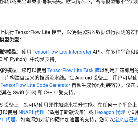
度降低或完全避免准确率损失。默认情况下，所有模型都不含元
执行 TensorFlow Lite 模型，以便根据输入数据进行预测的过
模型类型：
据的模型
：使用
TensorFlow Lite Interpreter
API。
在多种平台和语言
ve-C 和 Python）中均受支持。
据的模型
：您可以使用
TensorFlow Lite Task 库
以利用开箱即用的
ort 库
构建自定义的推断流水线。
在 Android 设备上，用户可以
或
TensorFlow Lite Code Generator
自动生成代码封装容器。仅在 Java
在 Swift (iOS) 和 C++ 中受支持。
d 和 iOS 设备上，您可以使用硬件加速来提升性能。在任何一个平
，您可以使用
NNAPI 代理
（适用于新款设备）或
Hexagon 代理
（适用
 ML 代理
。如需添加对新的硬件加速器的支持，您可以
定义自己