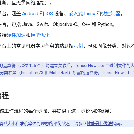
推断，且无需网络连接）。
平台，涵盖
Android
和
iOS
设备、
嵌入式 Linux
和
微控制器
。
包括 Java、Swift、Objective-C、C++ 和 Python。
支持
硬件加速
和
模型优化
。
平台上的常见机器学习任务的端到端
示例
，例如图像分类、对象
。
符（超过 125 个）均建立关联后，TensorFlow Lite 二进制文件的大小约为
（InceptionV3 和 MobileNet）所需的运算符，TensorFlow Lit
流程
该工作流程的每个步骤，并提供了进一步说明的链接：
模型大小和准确率达到理想的平衡状态，请参阅
性能最佳做法
指南。