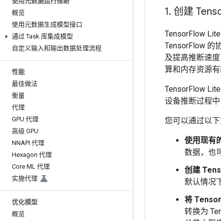
使用元数据运行推断
1
.
创建 Tenso
概览
使用元数据生成模型接口
TensorFlow 
通过 Task 库集成模型
TensorF
自定义输入和输出数据处理流程
及提高推断速度（
算和内存资源有
性能
最佳做法
TensorFl
衡量
设备推断过程中
代理
GPU 代理
您可以通过以下方式生
高级 GPU
使用现有的 T
NNAPI 代理
数据，也
Hexagon 代理
Core ML 代理
创建 Tens
实施代理
默认情况
将 Tenso
优化模型
转换为 Te
概览