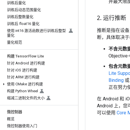
并最大限
训练后量化
训练后动态范围量化
训练后整数量化
2
.
运行推断
训练后 float16 量化
推断是指在设备上
使用 int16 激活函数进行训练后整型
量化
断，具体取决于
量化规范
不含元数
Objecti
构建 Tensor
Flow Lite
针对 Android 进行构建
包含元数
针对 i
OS 进行构建
Lite Supp
针对 ARM 进行构建
Binding
使用 CMake 进行构建
正在努力使其
构建 Python Wheel
缩减二进制文件的大小
在 Androi
Android 上
微控制器
可以使用
Core
概览
微控制器使用入门