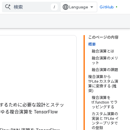
/
GitHub
このページの内容
概要
融合演算とは
融合演算のメリ
ット
融合演算の課題
複合演算から
TFLite カスタム演
算に変換する (推
奨)
複合演算を
tf.function でラ
演算に変換するために必要な設計とステッ
ッピングする
複合演算を TensorFlow
カスタム演算の
実装と TFLite イ
ンタープリタで
の登録