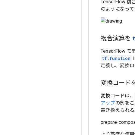
TensorFlo
のようになって
複合演算を
TensorFl
tf.function
定義し、変換ロ
変換コード
変換コードは、
アップ
の例をご
置き換えられる
prepare-compo
より高度な使用