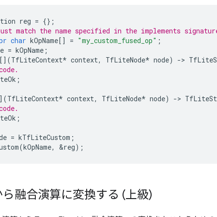
tion
reg
=
{};
ust match the name specified in the implements signatur
pr
char
kOpName
[]
=
"my_custom_fused_op"
;
e
=
kOpName
;
[](
TfLiteContext
*
context
,
TfLiteNode
*
node
)
-
>
TfLiteS
code.
teOk
;
](
TfLiteContext
*
context
,
TfLiteNode
*
node
)
-
>
TfLiteSt
code.
teOk
;
de
=
kTfLiteCustom
;
ustom
(
kOpName
,
&
reg
);
ら融合演算に変換する (上級)