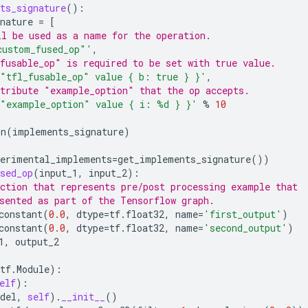
ts_signature
():
nature
=
[
l be used as a name for the operation.
custom_fused_op"'
,
fusable_op" is required to be set with true value.
"tfl_fusable_op" value { b: true } }'
,
tribute "example_option" that the op accepts.
"example_option" value { i: 
%d
 } }'
%
10
in
(
implements_signature
)
perimental_implements
=
get_implements_signature
())
sed_op
(
input_1
,
input_2
):
ction that represents pre/post processing example that
sented as part of the Tensorflow graph.
constant
(
0.0
,
dtype
=
tf
.
float32
,
name
=
'first_output'
)
constant
(
0.0
,
dtype
=
tf
.
float32
,
name
=
'second_output'
)
1
,
output_2
tf
.
Module
):
elf
):
del
,
self
)
.
__init__
()