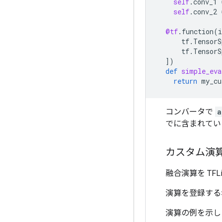
self
.
conv_1
self
.
conv_2
@tf
.
function
(
i
tf
.
TensorS
tf
.
TensorS
])
def
simple_eva
return
my_cu
コンバータで
a
でに含まれてい
カスタム演算
融合演算を TF
演算を登録する
演算の例を示し