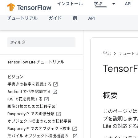
インストール
学ぶ
API
チュートリアル
ガイド
例
API
学ぶ
チュート
Tensor
Flow Lite チュートリアル
Tensor
ビジョン
手書きの数字を認識する
Android で花を認識する
概要
i
OS で花を認識する
画像分類のための転移学習
このページでは、T
Raspberry Pi での画像分類
プを説明します。
オブジェクト検出のための転移学習
Lite の対
Raspberry Pi でのオブジェクト検出
モバイル オブジェクト検出機能の