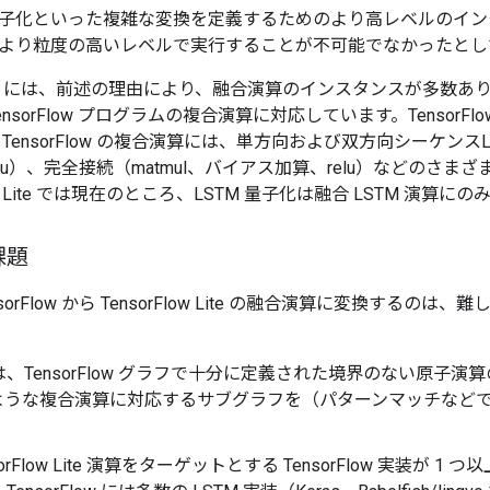
子化といった複雑な変換を定義するためのより高レベルのイン
より粒度の高いレベルで実行することが不可能でなかったとし
ow Lite には、前述の理由により、融合演算のインスタンスが多
nsorFlow プログラムの複合演算に対応しています。TensorFlo
TensorFlow の複合演算には、単方向および双方向シーケンスL
lu）、完全接続（matmul、バイアス加算、relu）などのさまざ
low Lite では現在のところ、LSTM 量子化は融合 LSTM 演算
課題
sorFlow から TensorFlow Lite の融合演算に変換する
、TensorFlow グラフで十分に定義された境界のない原子
ような複合演算に対応するサブグラフを（パターンマッチなど
sorFlow Lite 演算をターゲットとする TensorFlow 実装が