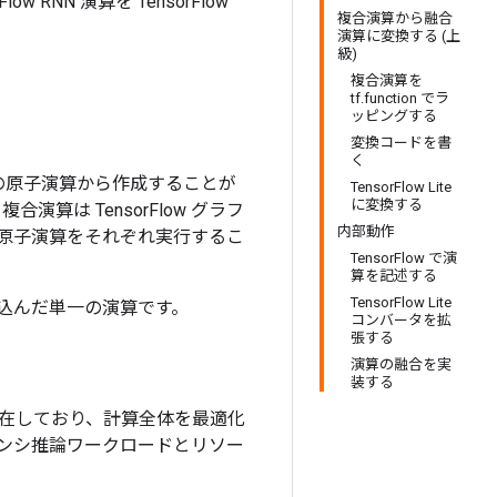
w RNN 演算を TensorFlow
複合演算から融合
演算に変換する (上
級)
複合演算を
tf.function でラ
ッピングする
変換コードを書
く
の原子演算から作成することが
TensorFlow Lite
に変換する
演算は TensorFlow グラフ
内部動作
原子演算をそれぞれ実行するこ
TensorFlow で演
算を記述する
TensorFlow Lite
込んだ単一の演算です。
コンバータを拡
張する
演算の融合を実
装する
在しており、計算全体を最適化
ンシ推論ワークロードとリソー