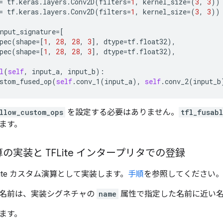
=
tf
.
keras
.
layers
.
Conv2D
(
filters
=
1
,
kernel_size
=
(
3
,
3
))
=
tf
.
keras
.
layers
.
Conv2D
(
filters
=
1
,
kernel_size
=
(
3
,
3
))
nput_signature
=
[
pec
(
shape
=
[
1
,
28
,
28
,
3
],
dtype
=
tf
.
float32
),
pec
(
shape
=
[
1
,
28
,
28
,
3
],
dtype
=
tf
.
float32
),
l
(
self
,
input_a
,
input_b
):
stom_fused_op
(
self
.
conv_1
(
input_a
),
self
.
conv_2
(
input_b
llow_custom_ops
を設定する必要はありません。
tfl_fusab
ます。
の実装と TFLite インタープリタでの登録
Lite カスタム演算として実装します。
手順
を参照してください
名前は、実装シグネチャの
name
属性で指定した名前に近い
ます。