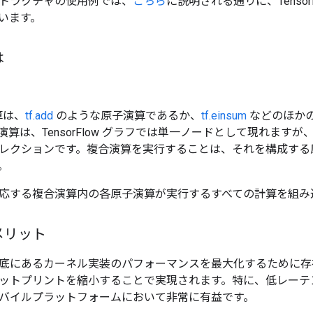
トラクチャの使用例では、
こちら
に説明される通りに、TensorFlo
ています。
は
演算は、
tf.add
のような原子演算であるか、
tf.einsum
などのほか
算は、TensorFlow グラフでは単一ノードとして現れますが、複合
レクションです。複合演算を実行することは、それを構成する
。
応する複合演算内の各原子演算が実行するすべての計算を組み
メリット
底にあるカーネル実装のパフォーマンスを最大化するために存
ットプリントを縮小することで実現されます。特に、低レーテ
バイルプラットフォームにおいて非常に有益です。