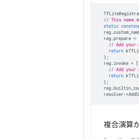
TfLiteRegistra
// This name m
static
constex
reg
.
custom_nam
reg
.
prepare
=
// Add your 
return
kTfLi
};
reg
.
invoke
=
[
// Add your 
return
kTfLi
};
reg
.
builtin_co
resolver
-
>
AddC
複合演算か