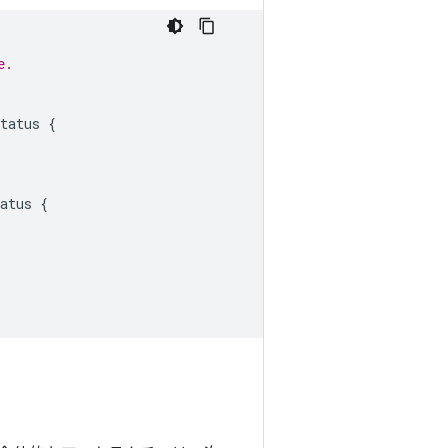
e.
tatus
{
atus
{