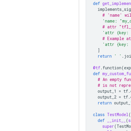
def
get_implemen
implements_sig
# 'name' wil
'name: "my_
# attr "tfl_
'attr {key: 
# Example at
'attr {key: 
]
return
' '
.
jo
@tf
.
function
(
ex
def
my_custom_fu
# An empty fun
# is not repre
output_1
=
tf
.
output_2
=
tf
.
return
output_
class
TestModel
(
def
__init__
(
s
super
(
TestMo