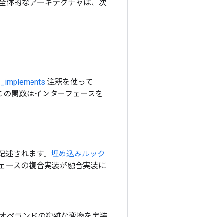
なうための全体的なアーキテクチャは、次
l_implements
注釈を使って
この関数はインターフェースを
記述されます。
埋め込みルック
ェースの複合実装が融合実装に
オペランドの複雑な変換を実装