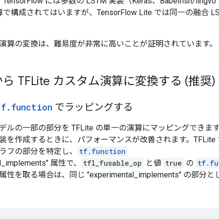
ensorFlow には多数の LSTM 実装（Keras、Babelfish/l
で構成されてはいますが、TensorFlow Lite では同一の融合
。
演算の変換は、難易度が非常に高いことが証明されています。
 TFLite カスタム演算に変換する (推奨)
tf
.
function
でラッピングする
デルの一部の部分を TFLite の単一の演算にマッピングでき
装を作成するときに、パフォーマンスが改善されます。TFLite
ラフの部分を特定し、
tf.function
al_implements" 属性で、
tfl_fusable_op
と値
true
の
tf.fu
を取る場合は、同じ "experimental_implements" の