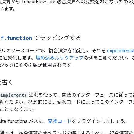
w 複合演算から TensorFlow Lite 融合演算への変換をおこ
います。
tf
.
function
でラッピングする
ow モデルのソースコードで、複合演算を特定し、それを
experimenta
に抽象化します。
埋め込みルックアップ
の例をご覧ください。
ジックにその引数が使用されます。
を書く
implements
注釈を使って、関数のインターフェースに従って
覧ください。概念的には、変換コードによってこのインターフ
ことになります。
site-functions パスに、
変換コード
をプラグインしましょう。
例では、融合演算のオペランドを導出するために、複合演算の